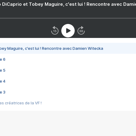
 DiCaprio et Tobey Maguire, c'est lui ! Rencontre avec Dam
bey Maguire, c'est lui ! Rencontre avec Damien Witecka
e 6
e 5
e 4
e 3
s créatrices de la VF !
e 2
e 1
e Mektoub My Love arrive enfin ! Rencontre avec Shaïn Boumedine et Sal