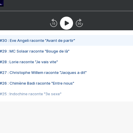
#30 : Eve Angeli raconte "Avant de partir"
#29 : MC Solaar raconte "Bouge de là"
28 : Lorie raconte "Je vais vite"
#27 : Christophe Willem raconte "Jacques a dit"
#26 : Chimène Badi raconte "Entre nous"
#25 : Indochine raconte "3e sexe"
#24 : Zaho raconte "C'est chelou"
#23 : Patrick Bruel raconte "Au café des délices"
#22 : Kyo raconte "Le chemin"