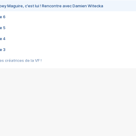
bey Maguire, c'est lui ! Rencontre avec Damien Witecka
e 6
e 5
e 4
e 3
s créatrices de la VF !
e 2
e 1
e Mektoub My Love arrive enfin ! Rencontre avec Shaïn Boumedine et Sal
i : après Toni en famille
elle réalise le bouleversant Dites lui que je l'aime
ais ! Rencontre autour de Vie privée de Rebecca Zlotowski