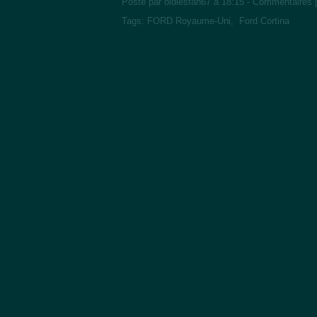
Posté par oldiesfan67 à 18:15 -
Commentaires 
Tags:
FORD Royaume-Uni
,
Ford Cortina