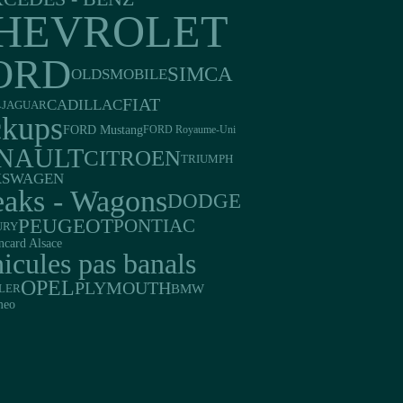
HEVROLET
ORD
SIMCA
OLDSMOBILE
FIAT
CADILLAC
JAGUAR
A
ckups
FORD Mustang
FORD Royaume-Uni
NAULT
CITROEN
TRIUMPH
KSWAGEN
eaks - Wagons
DODGE
PEUGEOT
PONTIAC
URY
ncard Alsace
icules pas banals
OPEL
PLYMOUTH
BMW
LER
meo