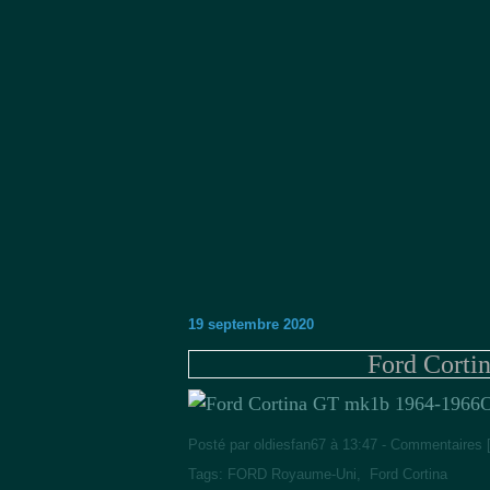
19 septembre 2020
Ford Corti
O
Posté par oldiesfan67 à 13:47 -
Commentaires 
Tags:
FORD Royaume-Uni
,
Ford Cortina