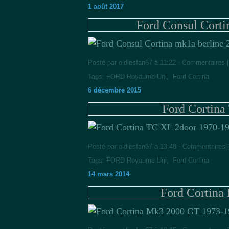
1 août 2017
Ford Consul Corti
Posté par oldiesfan67 à 11:22 -
Commentaires [
Tags:
FORD Royaume-Uni
,
Ford Cortina
6 décembre 2015
Ford Cortina
Posté par oldiesfan67 à 13:48 -
Commentaires 
Tags:
FORD Royaume-Uni
,
Ford Cortina
14 mars 2014
Ford Cortina