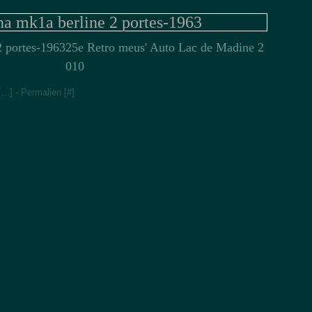
Jan
Fév
na mk1a berline 2 portes-1963
25e Retro meus' Auto Lac de Madine 2
010
[
…
]
- Permalien [
#
]