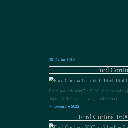
19 février 2013
Ford Corti
H
Posté par oldiesfan67 à 13:37 -
Commentaires 
Tags:
FORD Royaume-Uni
,
Ford Cortina
7 novembre 2012
Ford Cortina 160