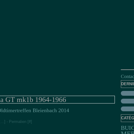
Contact
DERNI
na GT mk1b 1964-1966
ldtimertreffen Bleienbach 2014
CATÉG
[
…
]
- Permalien [
#
]
BUI
MER