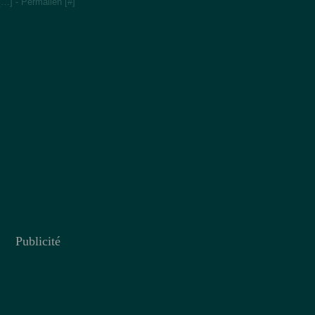
[
…
]
- Permalien [
#
]
Publicité