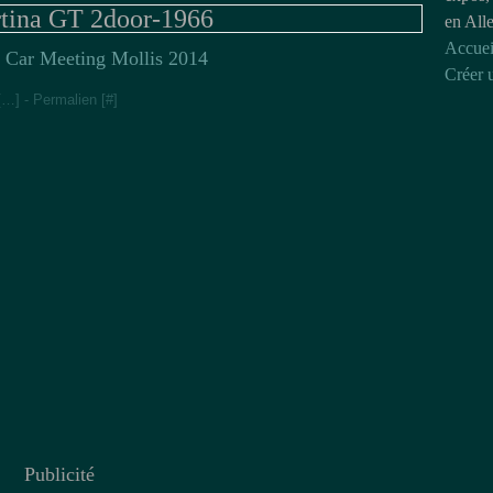
rtina GT 2door-1966
en All
Accuei
h Car Meeting Mollis 2014
Créer 
[
…
]
- Permalien [
#
]
Publicité