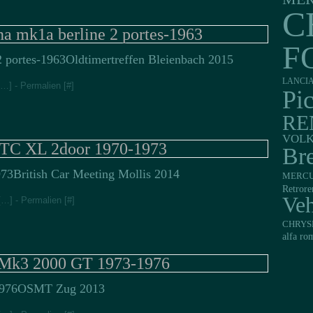
C
na mk1a berline 2 portes-1963
F
Oldtimertreffen Bleienbach 2015
LANCI
…
]
- Permalien [
#
]
Pi
RE
VOL
 TC XL 2door 1970-1973
Br
British Car Meeting Mollis 2014
MERC
Retrore
Veh
[
…
]
- Permalien [
#
]
CHRYS
alfa ro
 Mk3 2000 GT 1973-1976
OSMT Zug 2013