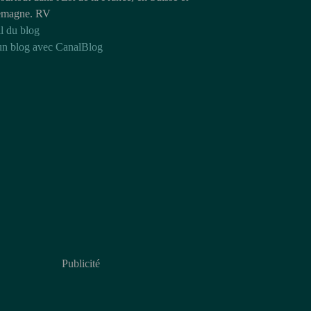
emagne. RV
l du blog
un blog avec CanalBlog
Publicité