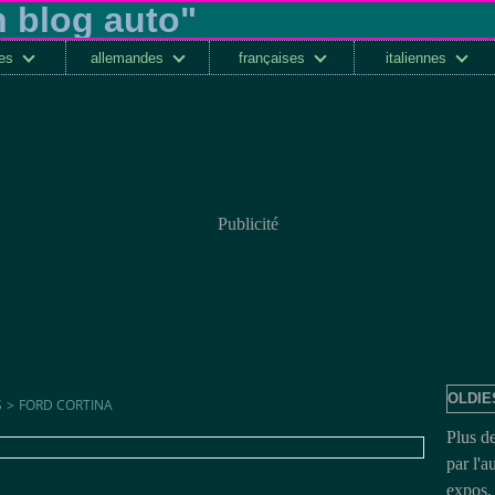
ses
allemandes
françaises
italiennes
Publicité
OLDIE
S
>
FORD CORTINA
Plus d
par l'a
expos, 