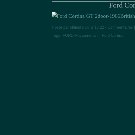
Ford Co
Britis
Posté par oldiesfan67 à 13:22 -
Commentaires 
Tags:
FORD Royaume-Uni
,
Ford Cortina