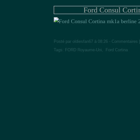
Ford Consul Corti
Posté par oldiesfan67 à 08:26 -
Commentaires 
Tags:
FORD Royaume-Uni
,
Ford Cortina