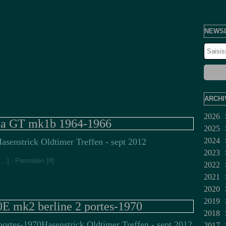
NEWS
ARCHI
2026
na GT mk1b 1964-1966
2025
Juil
2024
Jui
Dé
asenstrick Oldtimer Treffen - sept 2012
2023
Ma
No
Dé
[
…
]
- Permalien [
#
]
2022
Avr
Oct
No
Fév
2021
Mar
Sep
Juil
Jan
Dé
2020
Fév
Aoû
Jui
No
Mar
2019
Jan
Juil
Oct
Fév
Dé
0E mk2 berline 2 portes-1970
2018
Jui
Sep
No
Dé
Hasenstrick Oldtimer Treffen - sept 2012
2017
Ma
Aoû
Oct
No
No