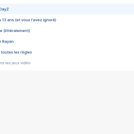
 DayZ
 a 13 ans (et vous l'avez ignoré)
e (littéralement)
im Rayan
 toutes les règles
s les jeux vidéo
us choquant de Rockstar ? - Le scandale BULLY
e plus moche de Steam
du RÊVE tourne au CAUCHEMAR
pendant 8 heures
it… à tort
umiliés par un jeu vidéo