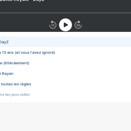
 DayZ
 a 13 ans (et vous l'avez ignoré)
e (littéralement)
im Rayan
 toutes les règles
s les jeux vidéo
us choquant de Rockstar ? - Le scandale BULLY
e plus moche de Steam
du RÊVE tourne au CAUCHEMAR