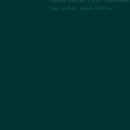
Posté par oldiesfan67 à 18:30 -
Commentaires 
Tags:
DAIMLER
,
Daimler SP250 dart