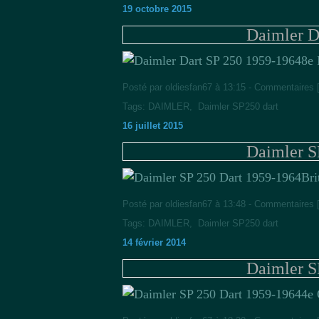
19 octobre 2015
Daimler D
8e 
Posté par oldiesfan67 à 13:15 -
Commentaires 
Tags:
DAIMLER
,
Daimler SP250 dart
16 juillet 2015
Daimler S
Bri
Posté par oldiesfan67 à 13:48 -
Commentaires 
Tags:
DAIMLER
,
Daimler SP250 dart
14 février 2014
Daimler S
4e 