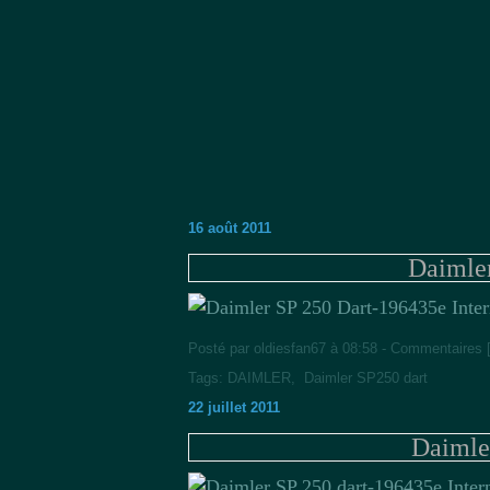
16 août 2011
Daimle
35e Inte
Posté par oldiesfan67 à 08:58 -
Commentaires 
Tags:
DAIMLER
,
Daimler SP250 dart
22 juillet 2011
Daimle
35e Inte