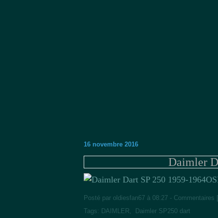
16 novembre 2016
Daimler D
OS
Posté par oldiesfan67 à 08:27 -
Commentaires 
Tags:
DAIMLER
,
Daimler SP250 dart