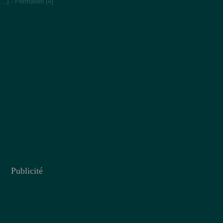
[
…
]
- Permalien [
#
]
Publicité