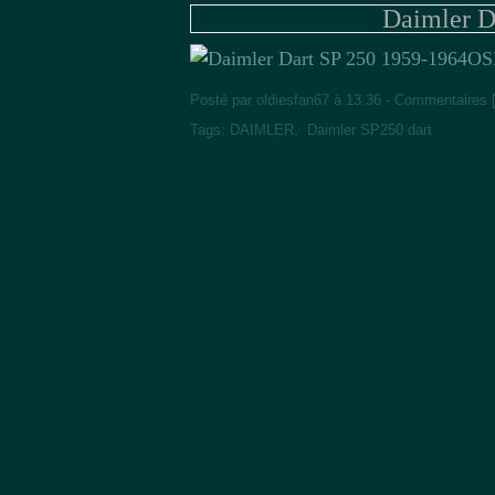
Daimler D
OS
Posté par oldiesfan67 à 13:36 -
Commentaires 
Tags:
DAIMLER
,
Daimler SP250 dart