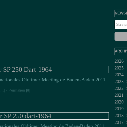
NEWS
ARCHI
2026
2025
Juil
r SP 250 Dart-1964
2024
Jui
Dé
rnationales Oldtimer Meeting de Baden-Baden 2011
2023
Ma
No
Dé
2022
Avr
Oct
No
Fév
[
…
]
- Permalien [
#
]
2021
Mar
Sep
Juil
Jan
Dé
2020
Fév
Aoû
Jui
No
Mar
2019
Jan
Juil
Oct
Fév
Dé
r SP 250 dart-1964
2018
Jui
Sep
No
Dé
2017
Ma
Aoû
Oct
No
No
rnationales Oldtimer Meeting de Baden-Baden 2011