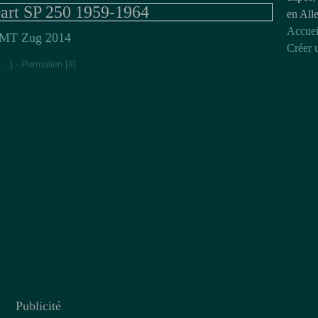
art SP 250 1959-1964
en All
Accuei
MT Zug 2014
Créer 
[
…
]
- Permalien [
#
]
Publicité