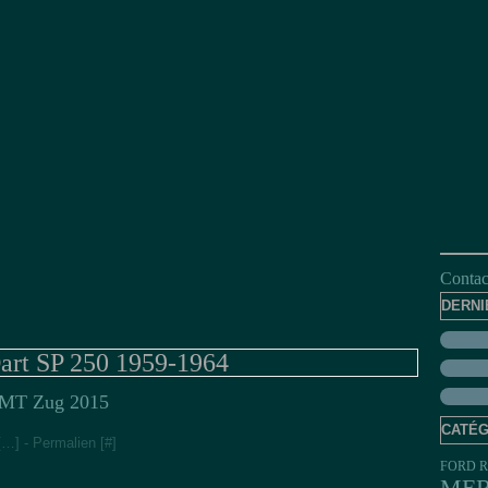
Contact
DERNI
art SP 250 1959-1964
MT Zug 2015
CATÉG
[
…
]
- Permalien [
#
]
FORD R