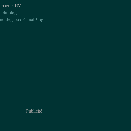
emagne. RV
l du blog
un blog avec CanalBlog
Publicité