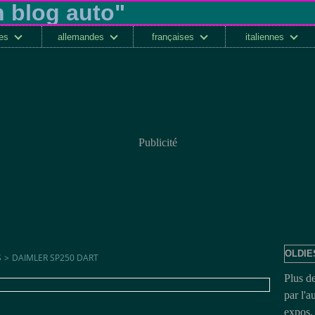
ses
allemandes
françaises
italiennes
Publicité
OLDIE
S
>
DAIMLER SP250 DART
Plus d
par l'a
expos, 