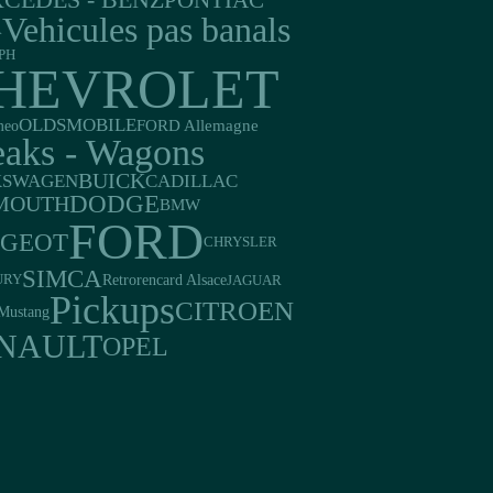
CEDES - BENZ
PONTIAC
Vehicules pas banals
A
PH
HEVROLET
OLDSMOBILE
FORD Allemagne
meo
eaks - Wagons
BUICK
CADILLAC
KSWAGEN
DODGE
MOUTH
BMW
FORD
UGEOT
CHRYSLER
SIMCA
Retrorencard Alsace
JAGUAR
URY
Pickups
CITROEN
Mustang
NAULT
OPEL