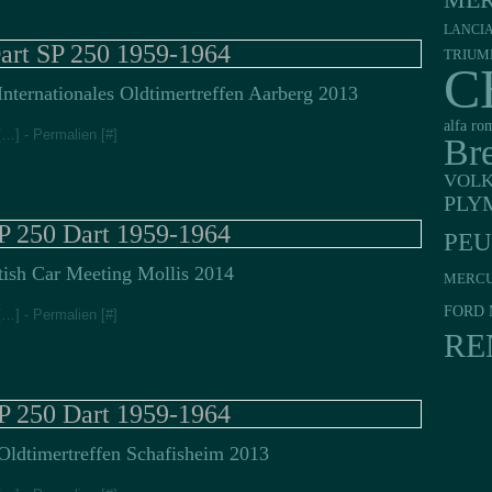
MER
LANCI
art SP 250 1959-1964
TRIUM
C
Internationales Oldtimertreffen Aarberg 2013
alfa ro
[
…
]
- Permalien [
#
]
Br
VOL
PLY
P 250 Dart 1959-1964
PE
tish Car Meeting Mollis 2014
MERC
FORD 
[
…
]
- Permalien [
#
]
RE
P 250 Dart 1959-1964
Oldtimertreffen Schafisheim 2013