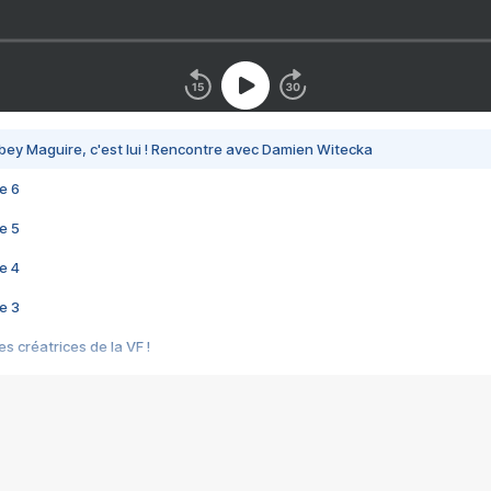
bey Maguire, c'est lui ! Rencontre avec Damien Witecka
e 6
e 5
e 4
e 3
s créatrices de la VF !
e 2
e 1
e Mektoub My Love arrive enfin ! Rencontre avec Shaïn Boumedine et Sal