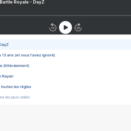
 Battle Royale - DayZ
 DayZ
 a 13 ans (et vous l'avez ignoré)
e (littéralement)
im Rayan
 toutes les règles
s les jeux vidéo
us choquant de Rockstar ? - Le scandale BULLY
e plus moche de Steam
du RÊVE tourne au CAUCHEMAR