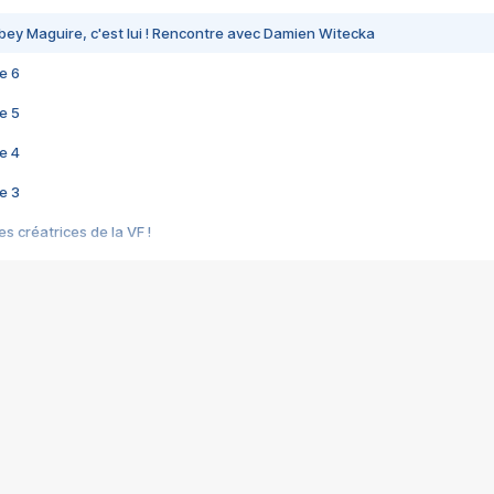
bey Maguire, c'est lui ! Rencontre avec Damien Witecka
e 6
e 5
e 4
e 3
s créatrices de la VF !
e 2
e 1
e Mektoub My Love arrive enfin ! Rencontre avec Shaïn Boumedine et Sal
i : après Toni en famille
elle réalise le bouleversant Dites lui que je l'aime
ais ! Rencontre autour de Vie privée de Rebecca Zlotowski