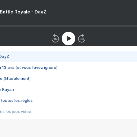
 Battle Royale - DayZ
 DayZ
 a 13 ans (et vous l'avez ignoré)
e (littéralement)
im Rayan
 toutes les règles
s les jeux vidéo
us choquant de Rockstar ? - Le scandale BULLY
e plus moche de Steam