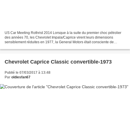
US Car Meeting Rothrist 2014 Lorsque à la suite du premier choc pétrolier
des années 70, les Chevrolet Impala/Caprice virent leurs dimensions
sensiblement réduites en 1977, la General Motors était consciente de
prendre de gros risques vis à vis de sa...
Chevrolet Caprice Classic convertible-1973
Publié le 07/03/2017 à 13:48
Par
oldiesfan67