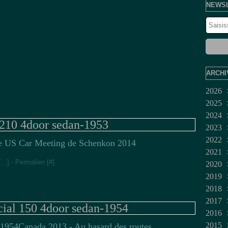
NEWS
ARCHI
2026
2025
Juil
2024
Jui
Dé
 210 4door sedan-1953
2023
Ma
No
Dé
2022
Avr
Oct
No
Fév
e US Car Meeting de Schenkon 2014
2021
Mar
Sep
Juil
Jan
Dé
[
…
]
- Permalien [
#
]
2020
Fév
Aoû
Jui
No
Mar
2019
Jan
Juil
Oct
Fév
Dé
2018
Jui
Sep
No
Dé
2017
Ma
Aoû
Oct
No
No
cial 150 4door sedan-1954
2016
Avr
Juil
Sep
Oct
Oct
Dé
2015
Mar
Jui
Aoû
Sep
Sep
No
Dé
Canada 2013 - Au hasard des routes