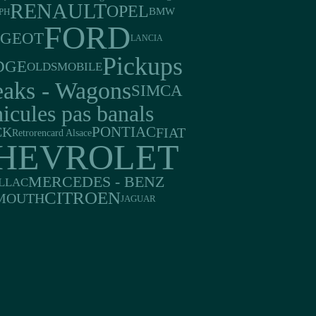
RENAULT
OPEL
BMW
PH
FORD
UGEOT
LANCIA
Pickups
DGE
OLDSMOBILE
eaks - Wagons
SIMCA
icules pas banals
PONTIAC
CK
FIAT
Retrorencard Alsace
HEVROLET
MERCEDES - BENZ
LLAC
CITROEN
MOUTH
JAGUAR