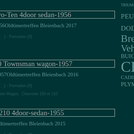
TRIUM
wo-Ten 4door sedan-1956
PE
Oldtimertreffen Bleienbach 2017
DO
Br
[
…
]
- Permalien [
#
]
Veh
BUI
C
10 Townsman wagon-1957
Oldtimertreffen Bleienbach 2016
CADI
PLY
[
…
]
- Permalien [
#
]
olet Wagon
,
Chevrolet 150 et 210
 210 4door-sedan-1955
dtimertreffen Bleienbach 2015