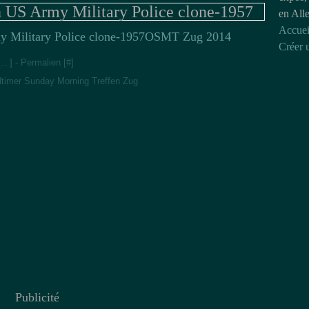
n US Army Military Police clone-1957
en All
Accuei
OSMT Zug 2014
Créer 
[
…
]
- Permalien [
#
]
dtimer Sunday Morning Treffen Zug
Publicité