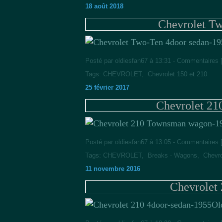
18 août 2018
Chevrolet T
Posté par oldiesfan67 à 13:31 -
Commentaires 
Tags:
CHEVROLET
,
Chevrolet 150 et 210
25 février 2017
Chevrolet 2
Posté par oldiesfan67 à 13:05 -
Commentaires 
Tags:
CHEVROLET
,
Breaks - Wagons
,
Chevr
11 novembre 2016
Chevrolet
Ol