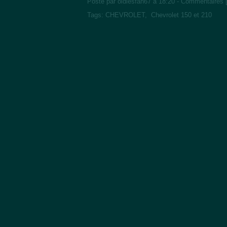
Posté par oldiesfan67 à 18:20 -
Commentaires 
Tags:
CHEVROLET
,
Chevrolet 150 et 210