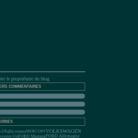
er le propriétaire du blog
ERS COMMENTAIRES
ORIES
VOLKSWAGEN
alfa romeo
LER
MERCURY
FORD Allemagne
FORD Mustang
oyaume-Uni