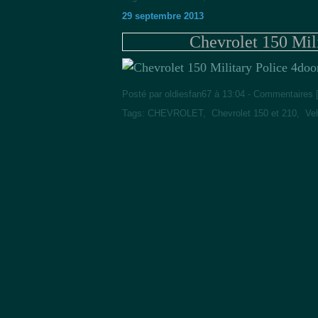
29 septembre 2013
Chevrolet 150 Mil
Posté par oldiesfan67 à 13:04 -
Commentaires 
Tags:
CHEVROLET
,
Chevrolet 150 et 210
,
Veh