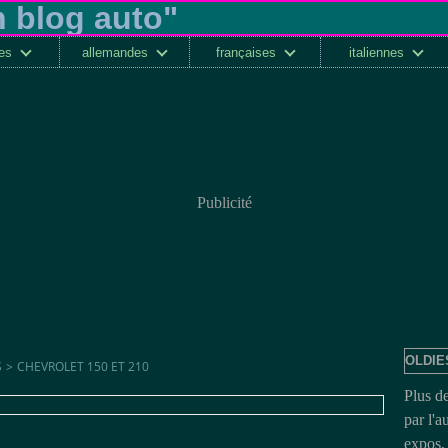
ses
allemandes
françaises
italiennes
Publicité
OLDIE
S
>
CHEVROLET 150 ET 210
Plus d
par l'a
expos, 