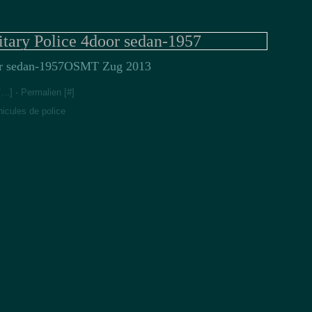
itary Police 4door sedan-1957
OSMT Zug 2013
[
…
]
- Permalien [
#
]
icules de police