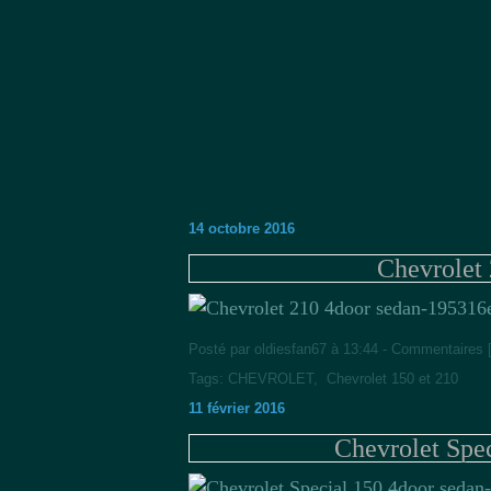
14 octobre 2016
Chevrolet
16
Posté par oldiesfan67 à 13:44 -
Commentaires 
Tags:
CHEVROLET
,
Chevrolet 150 et 210
11 février 2016
Chevrolet Spe