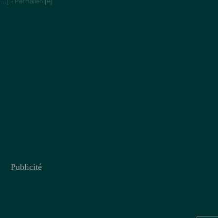
[
…
]
- Permalien [
#
]
Publicité