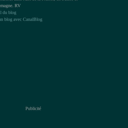
emagne. RV
l du blog
un blog avec CanalBlog
Publicité