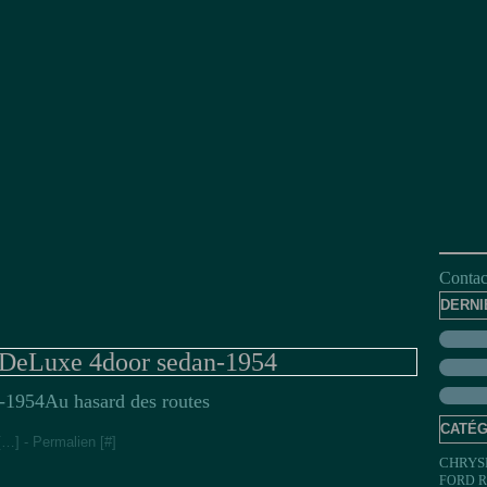
Contact
DERNI
 DeLuxe 4door sedan-1954
Au hasard des routes
CATÉG
[
…
]
- Permalien [
#
]
CHRYS
FORD R