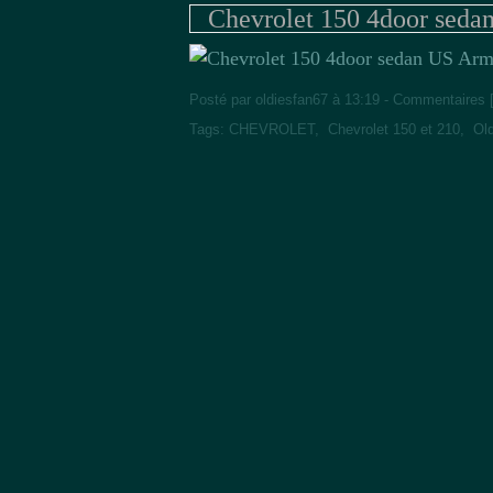
Chevrolet 150 4door seda
Posté par oldiesfan67 à 13:19 -
Commentaires 
Tags:
CHEVROLET
,
Chevrolet 150 et 210
,
Ol