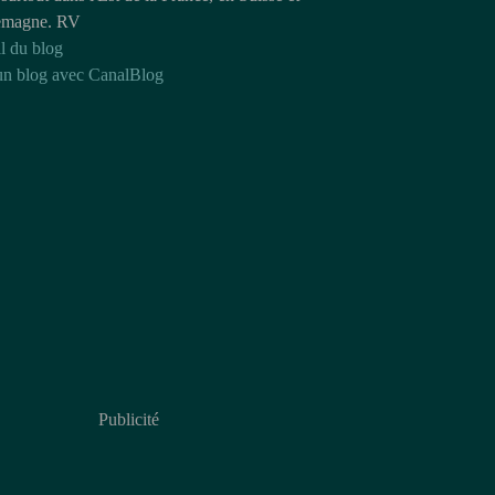
emagne. RV
l du blog
un blog avec CanalBlog
Publicité