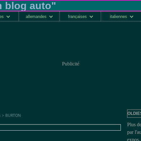
ses
allemandes
françaises
italiennes
Publicité
OLDIE
S
>
BURTON
Plus d
par l'a
expos, 