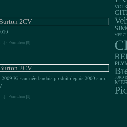
VOL
CI
Veh
Burton 2CV
SIM
2010
MERC
C
[
…
]
- Permalien [
#
]
RE
PLY
Burton 2CV
Br
 2009 Kit-car néerlandais produit depuis 2000 sur u
FORD R
MER
CV
Pi
[
…
]
- Permalien [
#
]