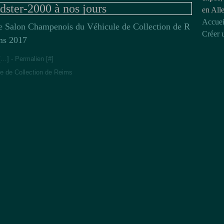
dster-2000 à nos jours
en All
Accuei
e Salon Champenois du Véhicule de Collection de R
Créer 
ms 2017
[
…
]
- Permalien [
#
]
e de Collection de Reims