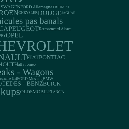
KSWAGEN
FORD Allemagne
TRIUMPH
TROEN
DODGE
JAGUAR
CHRYSLER
icules pas banals
PEUGEOT
CA
Retrorencard Alsace
OPEL
URY
HEVROLET
NAULT
PONTIAC
FIAT
MOUTH
alfa romeo
eaks - Wagons
FORD Mustang
BMW
oyaume-Uni
CEDES - BENZ
BUICK
ckups
OLDSMOBILE
LANCIA