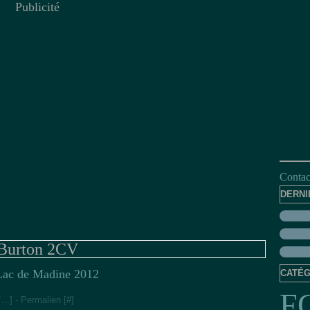
Publicité
Contact
DERNI
Burton 2CV
Lac de Madine 2012
CATÉG
F
[
…
]
- Permalien [
#
]