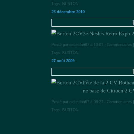
Tags:
BURTON
23 décembre 2010
3e Nesles Retro Expo 
Posté par oldiesfan67 à 13:07 -
Commentaires 
Tags:
BURTON
27 août 2009
Fête de la 2 CV Rothau
ne base de Citroën 2 
Posté par oldiesfan67 à 08:27 -
Commentaires 
Tags:
BURTON