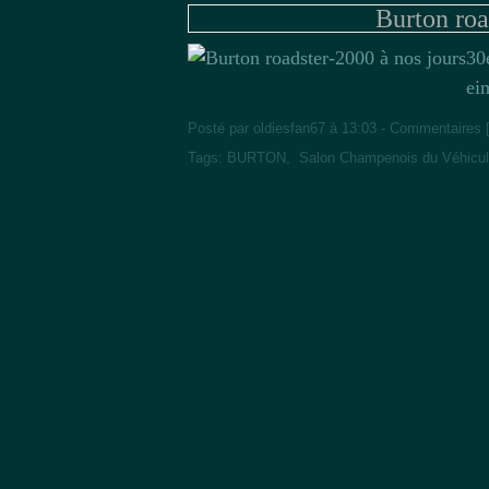
Burton roa
30
ei
Posté par oldiesfan67 à 13:03 -
Commentaires 
Tags:
BURTON
,
Salon Champenois du Véhicul