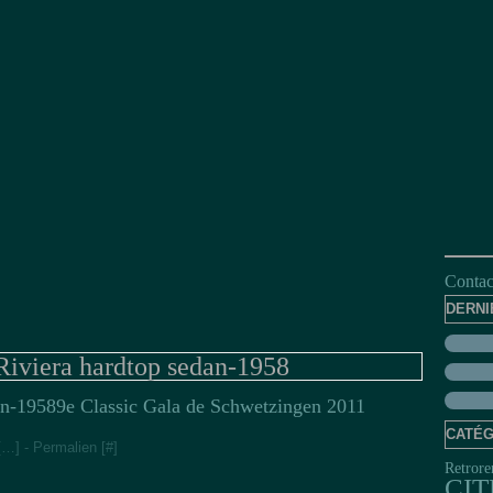
Contact
DERNI
Riviera hardtop sedan-1958
9e Classic Gala de Schwetzingen 2011
CATÉG
[
…
]
- Permalien [
#
]
Retrore
CI