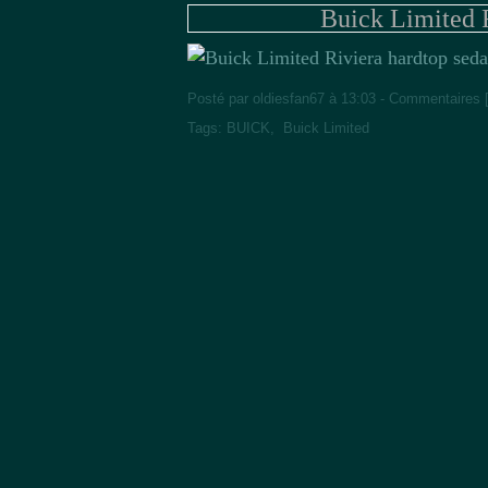
Buick Limited 
Posté par oldiesfan67 à 13:03 -
Commentaires 
Tags:
BUICK
,
Buick Limited