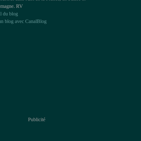
emagne. RV
l du blog
un blog avec CanalBlog
Publicité