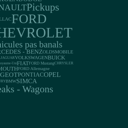
Pickups
NAULT
FORD
LLAC
HEVROLET
icules pas banals
CEDES - BENZ
OLDSMOBILE
BUICK
VOLKSWAGEN
JAGUAR
A
FIAT
FORD Mustang
oyaume-Uni
CHRYSLER
MOUTH
FORD Allemagne
UGEOT
OPEL
PONTIAC
SIMCA
BMW
URY
eaks - Wagons