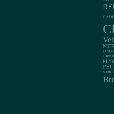
RE
CADI
C
Veh
MER
LANCI
FORD R
PLY
PE
MERC
Br