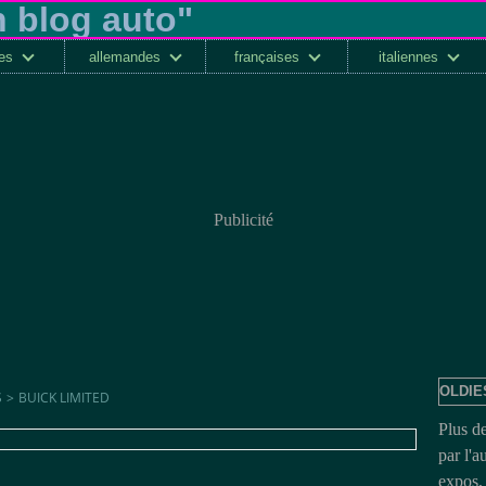
ses
allemandes
françaises
italiennes
Publicité
OLDIE
S
>
BUICK LIMITED
Plus d
par l'a
expos, 