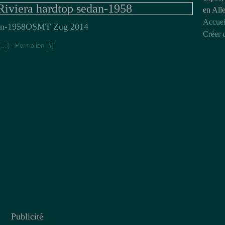
Riviera hardtop sedan-1958
en All
Accuei
OSMT Zug 2014
Créer 
[
…
]
- Permalien [
#
]
Publicité