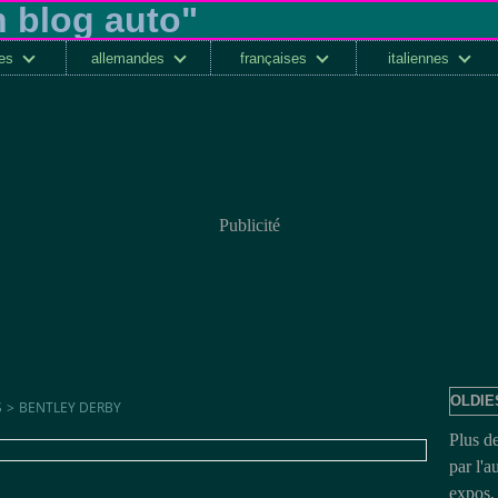
ses
allemandes
françaises
italiennes
Publicité
OLDIE
S
>
BENTLEY DERBY
Plus d
par l'a
expos, 