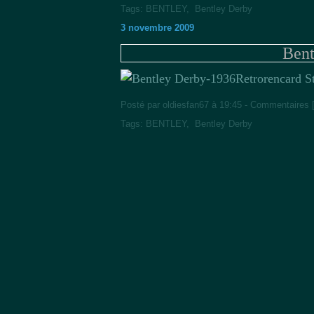
Tags:
BENTLEY
,
Bentley Derby
3 novembre 2009
Bent
Retrorencard St
Posté par oldiesfan67 à 19:45 -
Commentaires 
Tags:
BENTLEY
,
Bentley Derby