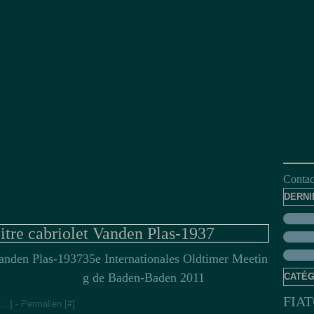
Contact
DERNI
itre cabriolet Vanden Plas-1937
35e Internationales Oldtimer Meetin
g de Baden-Baden 2011
CATÉG
FIAT
[
…
]
- Permalien [
#
]