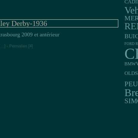
CADI
Veh
MER
ley Derby-1936
RE
rasbourg 2009 et antérieur
BUI
FORD R
[
…
]
- Permalien [
#
]
C
BMW
OLDS
PE
Br
SIM