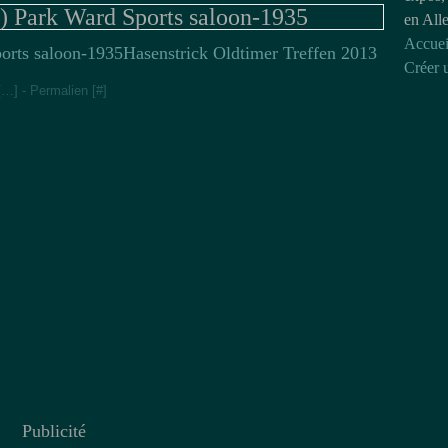
) Park Ward Sports saloon-1935
en All
Accuei
Hasenstrick Oldtimer Treffen 2013
Créer 
[
…
]
- Permalien [
#
]
Publicité