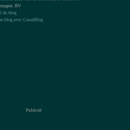
emagne. RV
l du blog
un blog avec CanalBlog
Publicité