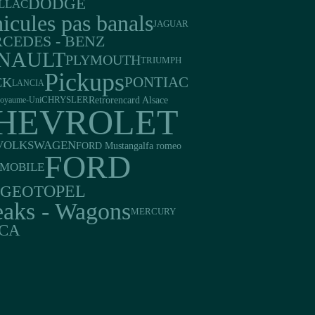
DODGE
LLAC
icules pas banals
JAGUAR
CEDES - BENZ
NAULT
PLYMOUTH
TRIUMPH
Pickups
PONTIAC
CK
LANCIA
Retrorencard Alsace
oyaume-Uni
CHRYSLER
HEVROLET
VOLKSWAGEN
FORD Mustang
alfa romeo
FORD
MOBILE
UGEOT
OPEL
eaks - Wagons
MERCURY
CA