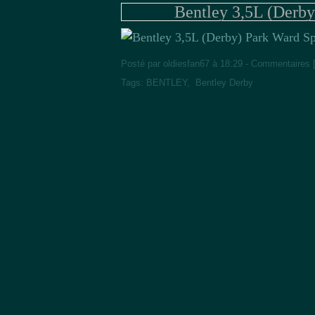
Bentley 3,5L (Derby
Posté par oldiesfan67 à 18:29 -
Commentaires 
Tags:
BENTLEY
,
Bentley Derby