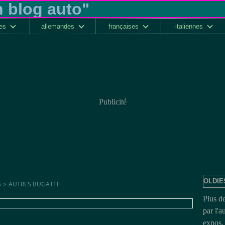
ses
allemandes
françaises
italiennes
Publicité
OLDIE
S
>
AUTRES BUGATTI
Plus d
par l'a
expos, 