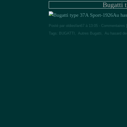
Bugatti 
Au has
Posté par oldiesfan67 à 13:05 -
Commentaires 
Tags:
BUGATTI
,
Autres Bugatti
,
Au hasard de