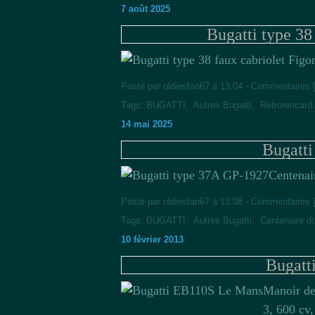
7 août 2025
Bugatti type 38
Posté par oldiesfan67 à 13:04 -
Commentaires 
Tags:
BUGATTI
,
Autres Bugatti
,
Retrorencard
14 mai 2025
Bugatt
Centenai
Posté par oldiesfan67 à 13:08 -
Commentaires 
Tags:
BUGATTI
,
Autres Bugatti
,
Centenaire d
10 février 2013
Bugatt
Manoir de
3, 600 cv