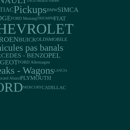
NAULT
JAGUAR
alfa romeo
Pickups
SIMCA
TIAC
BMW
DGE
FIAT
FORD Mustang
TRIUMPH
HEVROLET
TROEN
BUICK
OLDSMOBILE
icules pas banals
OPEL
CEDES - BENZ
UGEOT
FORD Allemagne
eaks - Wagons
LANCIA
PLYMOUTH
ncard Alsace
ORD
CADILLAC
MERCURY