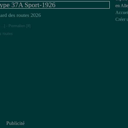
type 37A Sport-1926
en All
Accuei
ard des routes 2026
Créer 
[
…
]
- Permalien [
#
]
s routes
Publicité