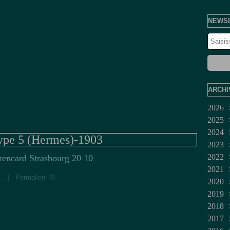
NEWS
ARCHI
2026
2025
Juil
2024
Jui
Dé
type 5 (Hermes)-1903
2023
Ma
No
Dé
2022
Avr
Oct
No
Fév
rencard Strasbourg 20 10
2021
Mar
Sep
Juil
Jan
Dé
[
…
]
- Permalien [
#
]
2020
Fév
Aoû
Jui
No
Mar
2019
Jan
Juil
Oct
Fév
Dé
2018
Jui
Sep
No
Dé
2017
Ma
Aoû
Oct
No
No