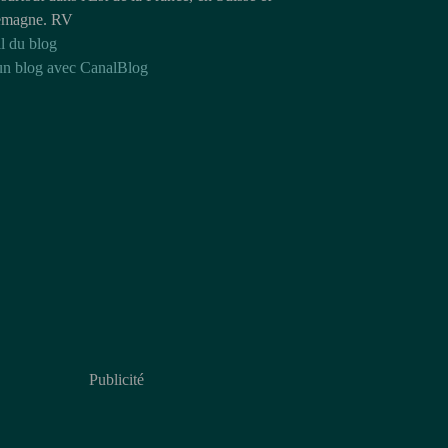
emagne. RV
l du blog
un blog avec CanalBlog
Publicité