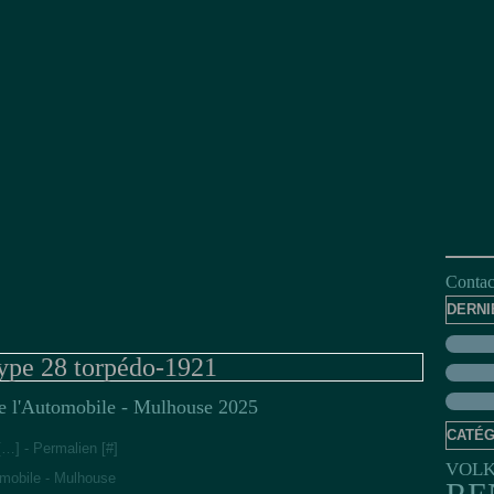
Contact
DERNI
type 28 torpédo-1921
de l'Automobile - Mulhouse 2025
CATÉG
[
…
]
- Permalien [
#
]
VOL
omobile - Mulhouse