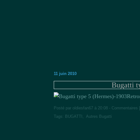
11 juin 2010
Bugatti 
Retro
Posté par oldiesfan67 à 20:08 -
Commentaires 
Tags:
BUGATTI
,
Autres Bugatti