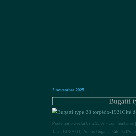
3 novembre 2025
Bugatti 
Cité 
Posté par oldiesfan67 à 13:07 -
Commentaires 
Tags:
BUGATTI
,
Autres Bugatti
,
Cité de l'Aut