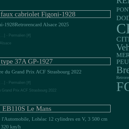
RE
PON
 faux cabriolet Figoni-1928
DO
C
Retrorencard Alsace 2025
[
…
]
- Permalien [
#
]
CI
 Alsace
Veh
MER
i type 37A GP-1927
PE
Br
re du Grand Prix ACF Strasbourg 2022
Retrore
F
[
…
]
- Permalien [
#
]
u Grand Prix ACF Strasbourg 2022
i EB110S Le Mans
 l'Automobile, Lohéac 12 cylindres en V, 3 500 cm
, 320 km/h