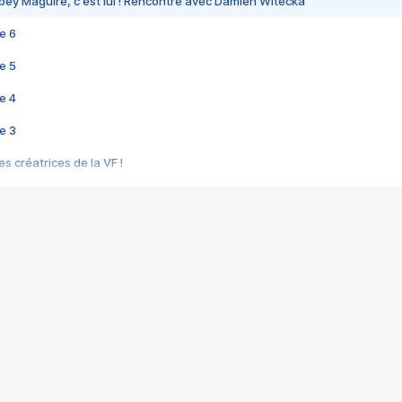
bey Maguire, c'est lui ! Rencontre avec Damien Witecka
e 6
e 5
e 4
e 3
s créatrices de la VF !
e 2
e 1
e Mektoub My Love arrive enfin ! Rencontre avec Shaïn Boumedine et Sal
i : après Toni en famille
elle réalise le bouleversant Dites lui que je l'aime
ais ! Rencontre autour de Vie privée de Rebecca Zlotowski
 de Marguerite, Grave... Rencontre avec Ella Rumpf