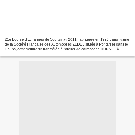
21e Bourse d'Echanges de Soultzmatt 2011 Fabriquée en 1923 dans l'usine
de la Société Française des Automobiles ZEDEL située à Pontarlier dans le
Doubs, cette voiture fut transférée à l'atelier de carrosserie DONNET à
Neuilly pour y être transformée en...