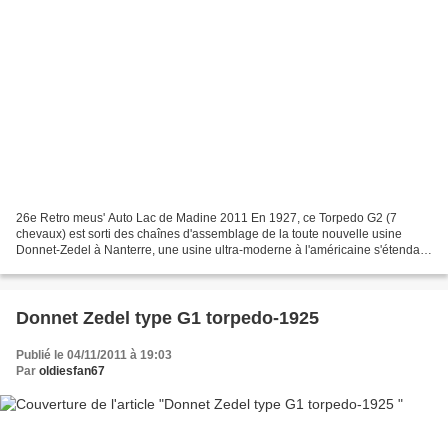
26e Retro meus' Auto Lac de Madine 2011 En 1927, ce Torpedo G2 (7
chevaux) est sorti des chaînes d'assemblage de la toute nouvelle usine
Donnet-Zedel à Nanterre, une usine ultra-moderne à l'américaine s'étendant
sur cinq niveaux. A cette époque, la firme...
Donnet Zedel type G1 torpedo-1925
Publié le 04/11/2011 à 19:03
Par
oldiesfan67