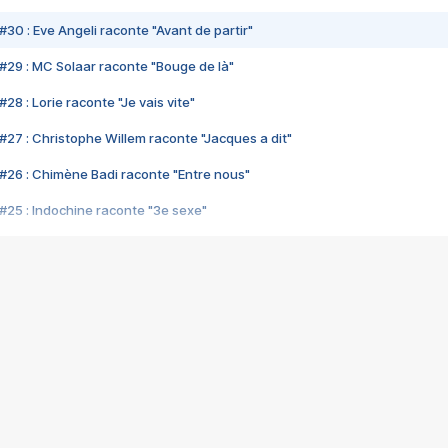
#30 : Eve Angeli raconte "Avant de partir"
#29 : MC Solaar raconte "Bouge de là"
28 : Lorie raconte "Je vais vite"
#27 : Christophe Willem raconte "Jacques a dit"
#26 : Chimène Badi raconte "Entre nous"
#25 : Indochine raconte "3e sexe"
#24 : Zaho raconte "C'est chelou"
#23 : Patrick Bruel raconte "Au café des délices"
#22 : Kyo raconte "Le chemin"
#21 : Nolwenn Leroy raconte "Cassé"
#20 : Patrick Hernandez raconte "Born to be alive"
#19 : Lorie raconte "Près de moi"