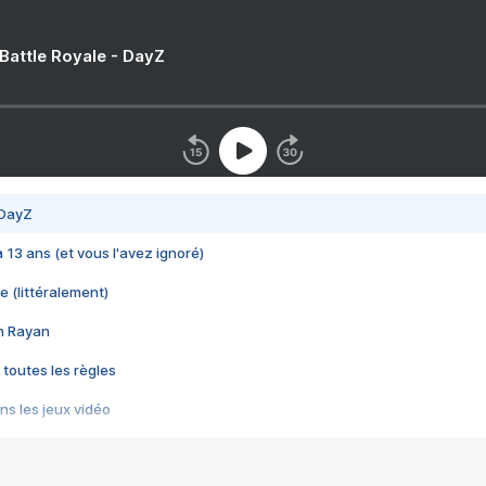
 Battle Royale - DayZ
 DayZ
 a 13 ans (et vous l'avez ignoré)
e (littéralement)
im Rayan
 toutes les règles
s les jeux vidéo
us choquant de Rockstar ? - Le scandale BULLY