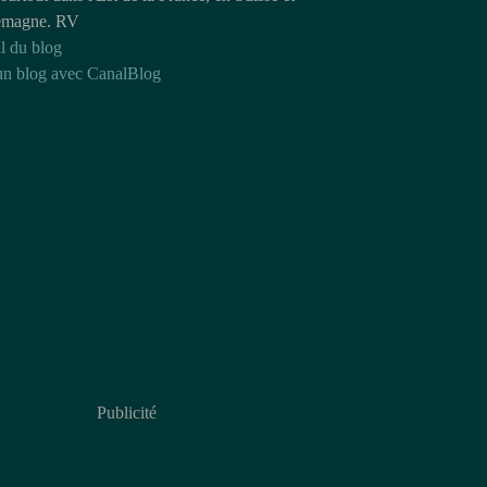
emagne. RV
l du blog
un blog avec CanalBlog
Publicité