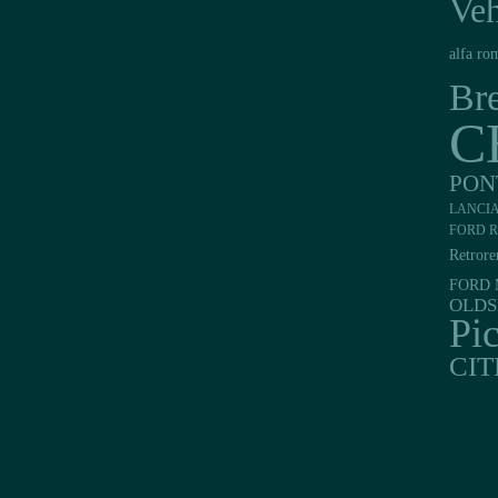
Veh
alfa ro
Br
C
PON
LANCI
FORD R
Retrore
FORD 
OLDS
Pi
CI