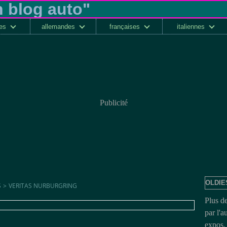
ses
allemandes
françaises
italiennes
Publicité
OLDIE
S
>
VERITAS NURBURGRING
Plus d
par l'a
expos, 