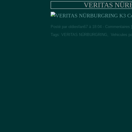
VERITAS NÜRB
Posté par oldiesfan67 à 18:04 -
Commentaires 
Tags:
VERITAS NÜRBURGRING
,
Vehicules p