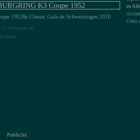
URGRING K3 Coupe 1952
en All
Accuei
8e Classic Gala de Schwetzingen 2010
Créer 
[
…
]
- Permalien [
#
]
as banals
Publicité