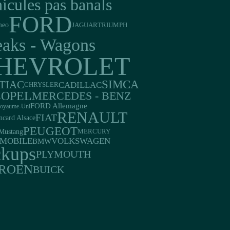
icules pas banals
FORD
meo
JAGUAR
TRIUMPH
eaks - Wagons
HEVROLET
SIMCA
TIAC
CADILLAC
CHRYSLER
OPEL
MERCEDES - BENZ
A
FORD Allemagne
oyaume-Uni
RENAULT
FIAT
ncard Alsace
PEUGEOT
Mustang
MERCURY
MOBILE
VOLKSWAGEN
BMW
ckups
PLYMOUTH
TROEN
BUICK