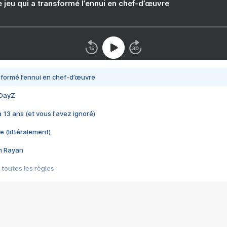
e jeu qui a transformé l’ennui en chef-d’œuvre
nsformé l’ennui en chef-d’œuvre
 DayZ
 a 13 ans (et vous l'avez ignoré)
e (littéralement)
im Rayan
 toutes les règles
s les jeux vidéo
us choquant de Rockstar ? - Le scandale BULLY
e plus moche de Steam