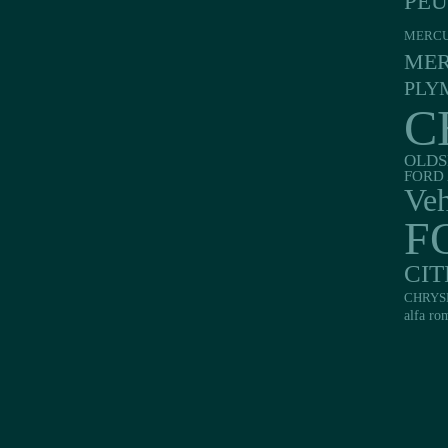
PE
MERC
MER
PLY
C
OLDS
FORD 
Veh
F
CI
CHRYS
alfa ro