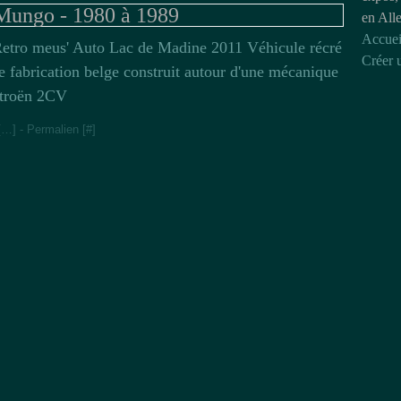
Mungo - 1980 à 1989
en All
Accuei
etro meus' Auto Lac de Madine 2011 Véhicule récré
Créer 
de fabrication belge construit autour d'une mécanique
itroën 2CV
[
…
]
- Permalien [
#
]