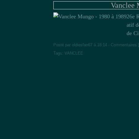
Vanclee 
26e R
atif 
de C
Posté par oldiesfan67 à 18:14 -
Commentaires 
Tags:
VANCLEE