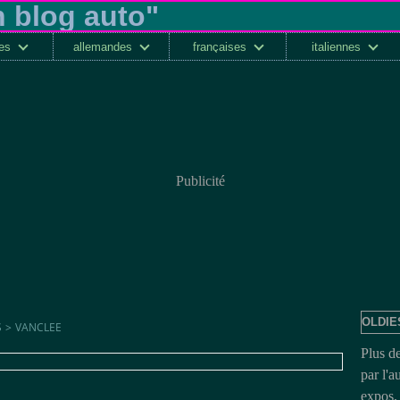
ses
allemandes
françaises
italiennes
Publicité
OLDIE
S
>
VANCLEE
Plus d
par l'a
expos, 