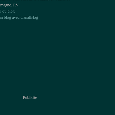
emagne. RV
l du blog
un blog avec CanalBlog
Publicité