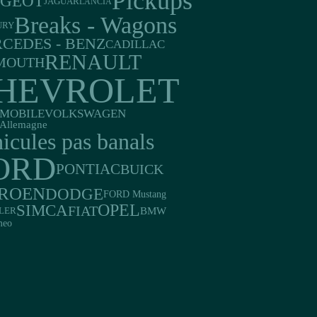
Pickups
UGEOT
JAGUAR
LANCIA
Breaks - Wagons
URY
CEDES - BENZ
CADILLAC
RENAULT
MOUTH
HEVROLET
MOBILE
VOLKSWAGEN
Allemagne
icules pas banals
ORD
PONTIAC
BUICK
TROEN
DODGE
FORD Mustang
OPEL
SIMCA
FIAT
BMW
LER
meo