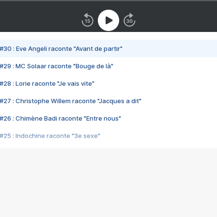
#30 : Eve Angeli raconte "Avant de partir"
#29 : MC Solaar raconte "Bouge de là"
28 : Lorie raconte "Je vais vite"
#27 : Christophe Willem raconte "Jacques a dit"
#26 : Chimène Badi raconte "Entre nous"
#25 : Indochine raconte "3e sexe"
#24 : Zaho raconte "C'est chelou"
#23 : Patrick Bruel raconte "Au café des délices"
#22 : Kyo raconte "Le chemin"
#21 : Nolwenn Leroy raconte "Cassé"