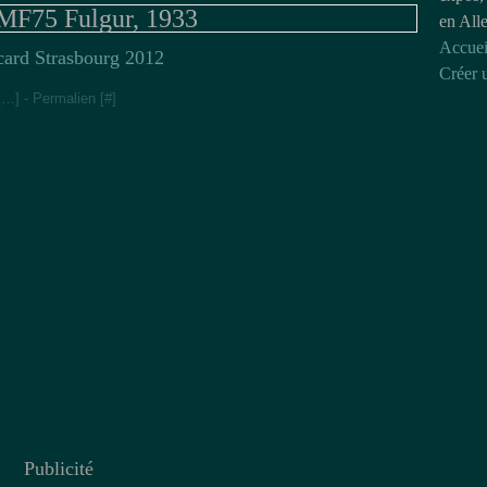
 MF75 Fulgur, 1933
en All
Accuei
card Strasbourg 2012
Créer 
[
…
]
- Permalien [
#
]
Publicité