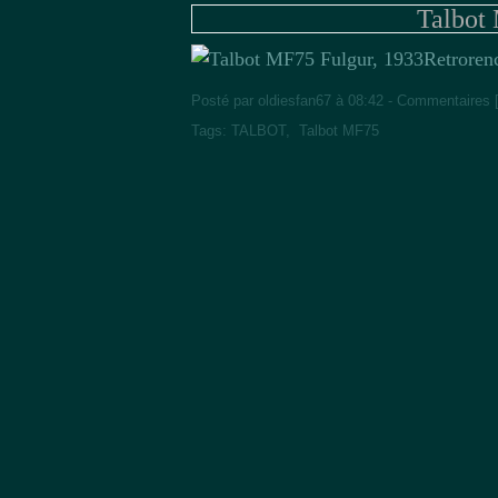
Talbot
Retroren
Posté par oldiesfan67 à 08:42 -
Commentaires 
Tags:
TALBOT
,
Talbot MF75