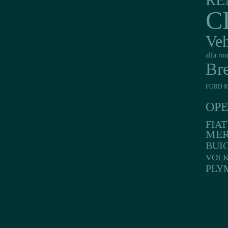
RE
C
Veh
alfa ro
Br
FORD R
OP
FIAT
MER
BUI
VOL
PLY