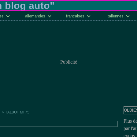
ses
allemandes
françaises
italiennes
Publicité
OLDIE
S
>
TALBOT MF75
Plus d
par l'a
expos, 