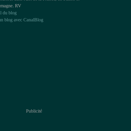
emagne. RV
l du blog
un blog avec CanalBlog
Publicité