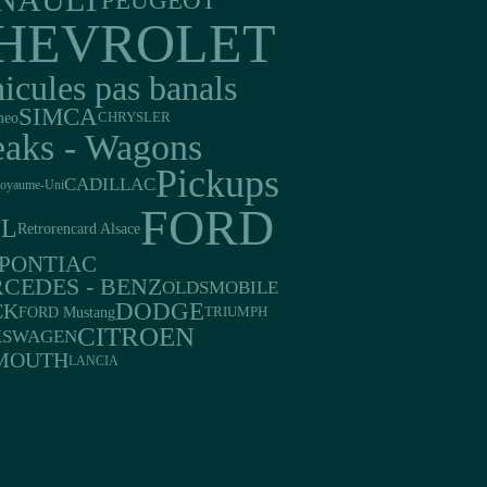
NAULT
HEVROLET
icules pas banals
SIMCA
meo
CHRYSLER
eaks - Wagons
Pickups
CADILLAC
oyaume-Uni
FORD
EL
Retrorencard Alsace
PONTIAC
CEDES - BENZ
OLDSMOBILE
DODGE
CK
FORD Mustang
TRIUMPH
CITROEN
KSWAGEN
MOUTH
LANCIA