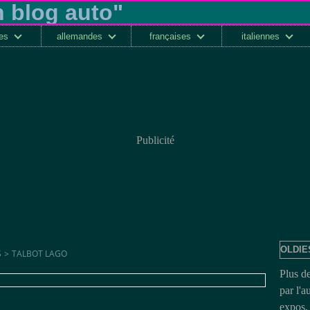
ses
allemandes
françaises
italiennes
Publicité
OLDIE
S
>
TALBOT LAGO
Plus d
par l'a
expos, 