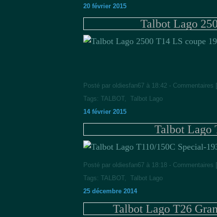
20 février 2015
Talbot Lago 25
Posté par oldiesfan67 à 18:42 -
Commentaires 
Tags:
TALBOT
,
Talbot Lago
14 février 2015
Talbot Lago
Posté par oldiesfan67 à 18:18 -
Commentaires 
Tags:
TALBOT
,
Talbot Lago
25 décembre 2014
Talbot Lago T26 Gran