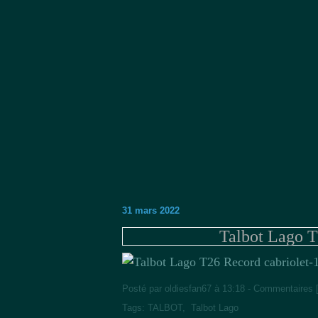
31 mars 2022
Talbot Lago T
Posté par oldiesfan67 à 13:18 -
Commentaires 
Tags:
TALBOT
,
Talbot Lago