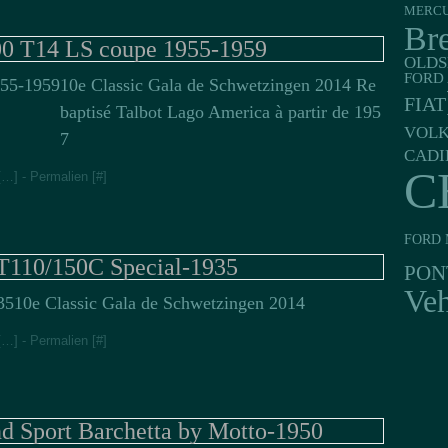
MERC
Br
00 T14 LS coupe 1955-1959
OLDS
FORD 
10e Classic Gala de Schwetzingen 2014 Re
FIAT
baptisé Talbot Lago America à partir de 195
VOL
7
CADI
C
[
…
]
- Permalien [
#
]
FORD 
 T110/150C Special-1935
PON
Veh
10e Classic Gala de Schwetzingen 2014
[
…
]
- Permalien [
#
]
d Sport Barchetta by Motto-1950