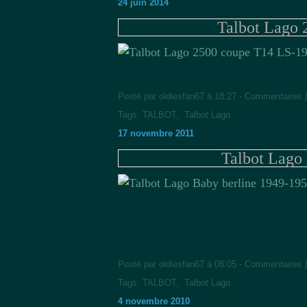
24 juin 2014
Talbot Lago 
Posté par oldiesfan67 à 18:27 -
Commentaires 
Tags:
TALBOT
,
Talbot Lago
17 novembre 2011
Talbot Lago
Posté par oldiesfan67 à 08:05 -
Commentaires 
Tags:
TALBOT
,
Talbot Lago
4 novembre 2010