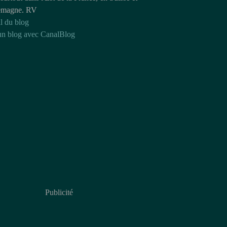
emagne. RV
l du blog
un blog avec CanalBlog
Publicité