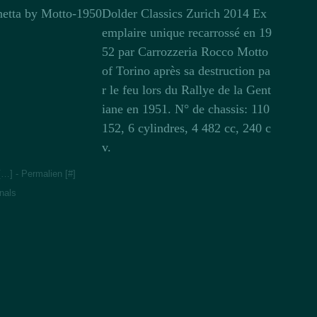
Dolder Classics Zurich 2014 Ex
emplaire unique recarrossé en 19
52 par Carrozzeria Rocco Motto
of Torino après sa destruction pa
r le feu lors du Rallye de la Gent
iane en 1951. N° de chassis: 110
152, 6 cylindres, 4 482 cc, 240 c
v.
[
…
]
- Permalien [
#
]
nals