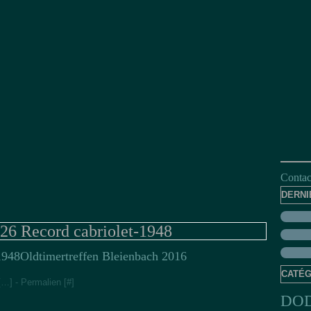
Contact
DERNI
26 Record cabriolet-1948
Oldtimertreffen Bleienbach 2016
CATÉG
[
…
]
- Permalien [
#
]
DO