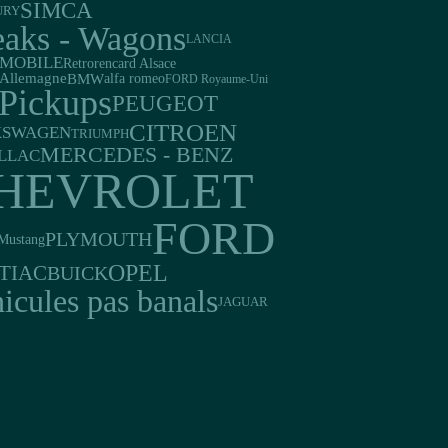
SIMCA
URY
eaks - Wagons
LANCIA
MOBILE
Retrorencard Alsace
Allemagne
BMW
alfa romeo
FORD Royaume-Uni
Pickups
PEUGEOT
CITROEN
KSWAGEN
TRIUMPH
MERCEDES - BENZ
LLAC
HEVROLET
FORD
PLYMOUTH
Mustang
OPEL
TIAC
BUICK
icules pas banals
JAGUAR