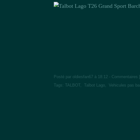
Posté par oldiesfan67 à 18:12 -
Commentaires 
Tags:
TALBOT
,
Talbot Lago
,
Vehicules pas ba