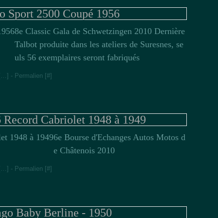
 Sport 2500 Coupé 1956
8e Classic Gala de Schwetzingen 2010 Dernière
Talbot produite dans les ateliers de Suresnes, se
uls 56 exemplaires seront fabriqués
[
…
]
- Permalien [
#
]
ecord Cabriolet 1948 à 1949
6e Bourse d'Echanges Autos Motos d
e Châtenois 2010
[
…
]
- Permalien [
#
]
o Baby Berline - 1950