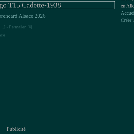
ago T15 Cadette-1938
en All
Accuei
orencard Alsace 2026
Créer 
[
…
]
- Permalien [
#
]
ace
Publicité