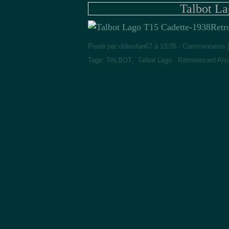
Talbot L
Retr
Posté par oldiesfan67 à 13:05 -
Commentaires 
Tags:
TALBOT
,
Talbot Lago
,
Retrorencard Als