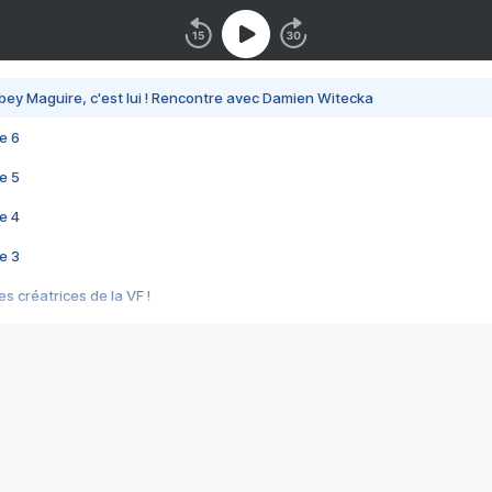
bey Maguire, c'est lui ! Rencontre avec Damien Witecka
e 6
e 5
e 4
e 3
s créatrices de la VF !
e 2
e 1
e Mektoub My Love arrive enfin ! Rencontre avec Shaïn Boumedine et Sal
i : après Toni en famille