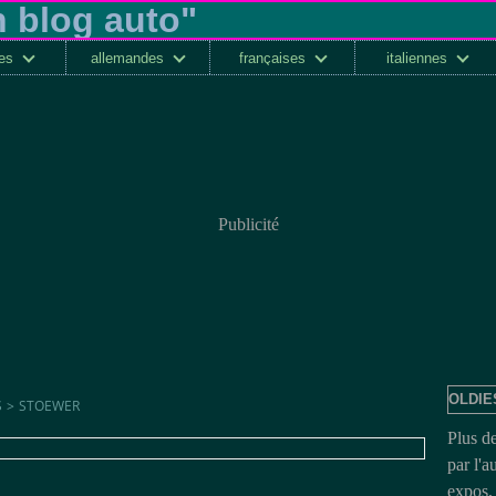
ses
allemandes
françaises
italiennes
Publicité
OLDIE
S
>
STOEWER
Plus d
par l'a
expos, 