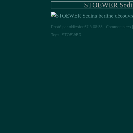
STOEWER Sedina
Posté par oldiesfan67 à 08:38 -
Commentaires 
Tags:
STOEWER