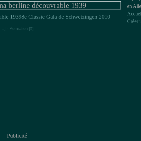
 berline découvrable 1939
en All
Accuei
8e Classic Gala de Schwetzingen 2010
Créer 
[
…
]
- Permalien [
#
]
Publicité