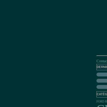
Contact
DERNI
CATÉG
FORD R