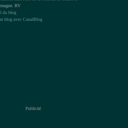
emagne. RV
l du blog
un blog avec CanalBlog
Publicité