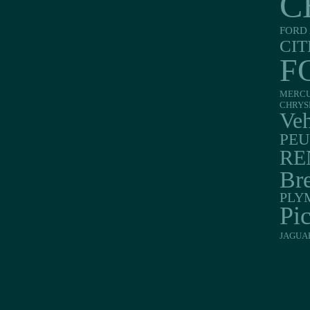
C
FORD 
CI
F
MERC
CHRYS
Veh
PE
RE
Br
PLY
Pi
JAGUA