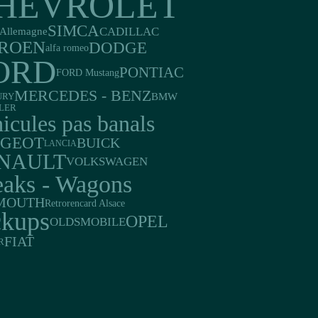
HEVROLET
SIMCA
CADILLAC
Allemagne
TROEN
DODGE
alfa romeo
ORD
PONTIAC
FORD Mustang
MERCEDES - BENZ
BMW
URY
LER
icules pas banals
UGEOT
BUICK
LANCIA
NAULT
VOLKSWAGEN
eaks - Wagons
MOUTH
Retrorencard Alsace
ckups
OPEL
OLDSMOBILE
FIAT
R