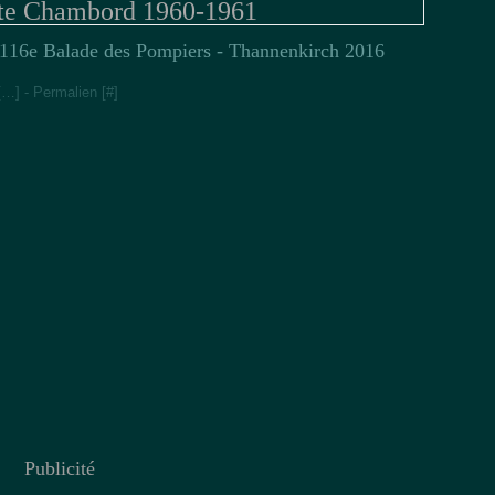
te Chambord 1960-1961
16e Balade des Pompiers - Thannenkirch 2016
[
…
]
- Permalien [
#
]
Publicité