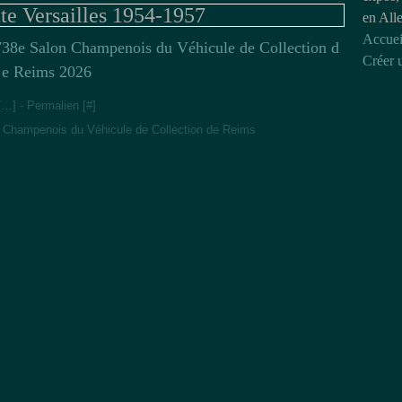
te Versailles 1954-1957
en All
Accuei
38e Salon Champenois du Véhicule de Collection d
Créer 
e Reims 2026
[
…
]
- Permalien [
#
]
 Champenois du Véhicule de Collection de Reims