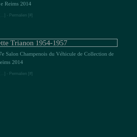
e Reims 2014
[
…
]
- Permalien [
#
]
tte Trianon 1954-1957
7e Salon Champenois du Véhicule de Collection de
eims 2014
[
…
]
- Permalien [
#
]