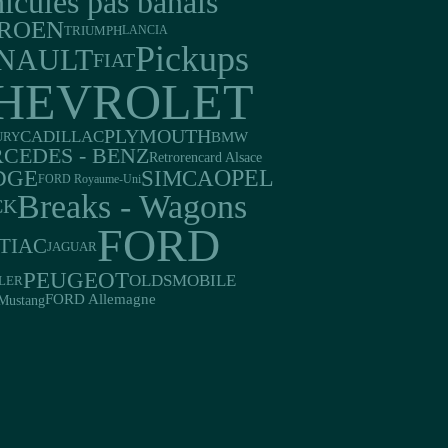
icules pas banals
TROEN
TRIUMPH
LANCIA
Pickups
NAULT
FIAT
HEVROLET
PLYMOUTH
CADILLAC
BMW
URY
CEDES - BENZ
Retrorencard Alsace
DGE
OPEL
SIMCA
FORD Royaume-Uni
Breaks - Wagons
CK
FORD
TIAC
JAGUAR
PEUGEOT
OLDSMOBILE
LER
FORD Allemagne
Mustang