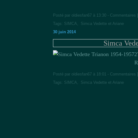
Posté par oldiesfan67 à 13:30 -
Commentaires 
Tags:
SIMCA
,
Simca Vedette et Ariane
30 juin 2014
Simca Vede
2
R
Posté par oldiesfan67 à 18:01 -
Commentaires 
Tags:
SIMCA
,
Simca Vedette et Ariane