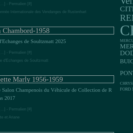
Veh
[
…
]
- Permalien [
#
]
CI
nnée Internationale des Vendanges de Rustenhart
RE
C
a Chambord-1958
d'Echanges de Soultzmatt 2025
MERC
MER
DO
[
…
]
- Permalien [
#
]
BUI
e d'Echanges de Soultzmatt
PON
ette Marly 1956-1959
CHRYS
FORD 
 Salon Champenois du Véhicule de Collection de R
ms 2017
[
…
]
- Permalien [
#
]
e et Ariane