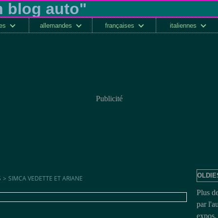
ses
allemandes
françaises
italiennes
Publicité
OLDIE
S
>
SIMCA VEDETTE ET ARIANE
Plus d
par l'a
expos, 