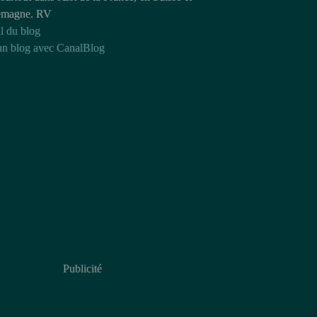
emagne. RV
l du blog
un blog avec CanalBlog
Publicité