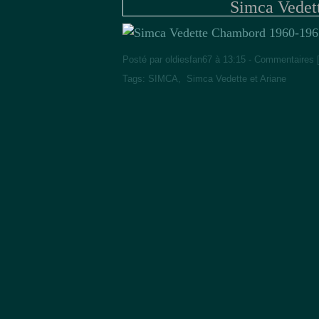
Simca Vedet
Posté par oldiesfan67 à 13:15 -
Commentaires 
Tags:
SIMCA
,
Simca Vedette et Ariane