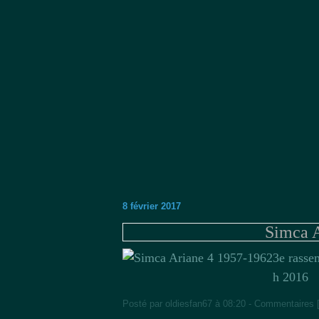
8 février 2017
Simca A
3e rasse
h 2016
Posté par oldiesfan67 à 08:20 -
Commentaires 