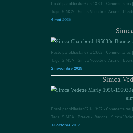
Posté par oldiesfan67 à 13:01 -
Commentaires 
Tags:
SIMCA
,
Simca Vedette et Ariane
,
Rando
4 mai 2025
Simc
33e Bourse 
Posté par oldiesfan67 à 13:02 -
Commentaires 
Tags:
SIMCA
,
Simca Vedette et Ariane
,
Bours
2 novembre 2019
Simca Ved
30e
ei
Posté par oldiesfan67 à 13:27 -
Commentaires 
Tags:
SIMCA
,
Breaks - Wagons
,
Simca Vedett
12 octobre 2017