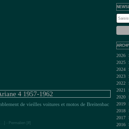
NEWS
ARCHI
2026
2025
Juil
2024
Jui
Dé
2023
Ma
No
Dé
2022
Avr
Oct
No
Fév
2021
Mar
Sep
Juil
Jan
Dé
riane 4 1957-1962
2020
Fév
Aoû
Jui
No
Mar
mblement de vieilles voitures et motos de Breitenbac
2019
Jan
Juil
Oct
Fév
Dé
2018
Jui
Sep
No
Dé
2017
Ma
Aoû
Oct
No
No
[
…
]
- Permalien [
#
]
2016
Avr
Juil
Sep
Oct
Oct
Dé