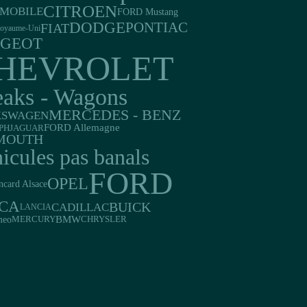
CITROEN
MOBILE
FORD Mustang
DODGE
PONTIAC
FIAT
oyaume-Uni
UGEOT
HEVROLET
eaks - Wagons
MERCEDES - BENZ
KSWAGEN
FORD Allemagne
PH
JAGUAR
MOUTH
icules pas banals
FORD
OPEL
ncard Alsace
CA
BUICK
CADILLAC
LANCIA
BMW
meo
MERCURY
CHRYSLER