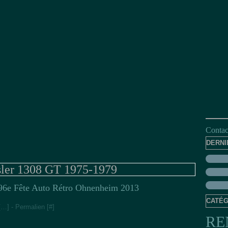
Contact
DERNI
ler 1308 GT 1975-1979
6e Fête Auto Rétro Ohnenheim 2013
CATÉG
[
…
]
- Permalien [
#
]
RE