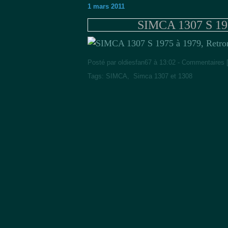
1 mars 2011
SIMCA 1307 S 197
Posté par oldiesfan67 à 13:02 -
Commentaires 
Tags:
SIMCA
,
Simca 1307 et 1308