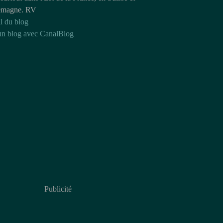
emagne. RV
l du blog
un blog avec CanalBlog
Publicité