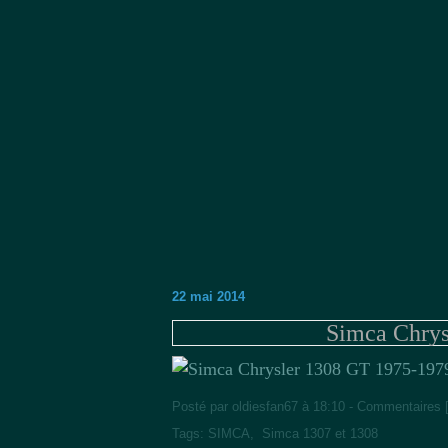
22 mai 2014
Simca Chrys
Posté par oldiesfan67 à 18:10 -
Commentaires 
Tags:
SIMCA
,
Simca 1307 et 1308