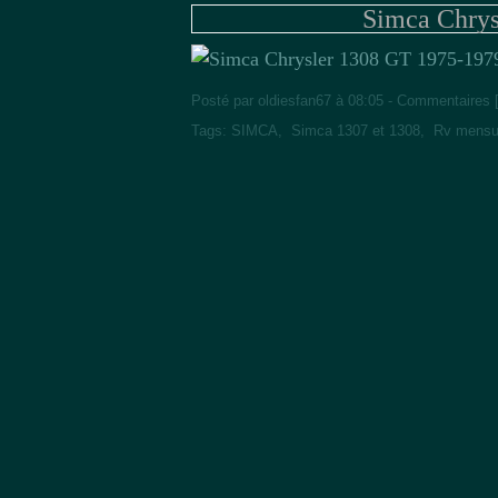
Simca Chrys
Posté par oldiesfan67 à 08:05 -
Commentaires 
Tags:
SIMCA
,
Simca 1307 et 1308
,
Rv mensue