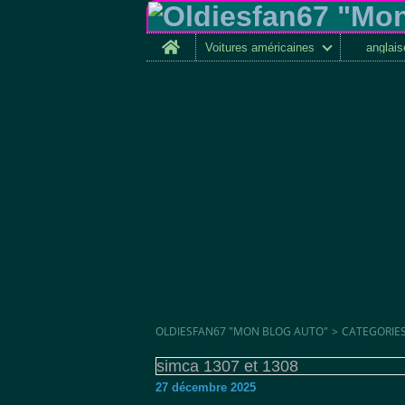
Home
Voitures américaines
anglai
OLDIESFAN67 "MON BLOG AUTO"
>
CATEGORIE
simca 1307 et 1308
27 décembre 2025