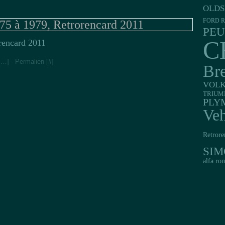
OLDS
FORD R
5 à 1979, Retrorencard 2011
PE
C
[
…
]
- Permalien [
#
]
Br
VOL
TRIUM
PLY
Veh
Retrore
SIM
alfa ro