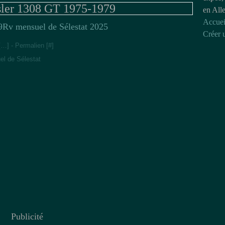
ler 1308 GT 1975-1979
en All
Accuei
Rv mensuel de Sélestat 2025
Créer 
[
…
]
- Permalien [
#
]
l de Sélestat
Publicité