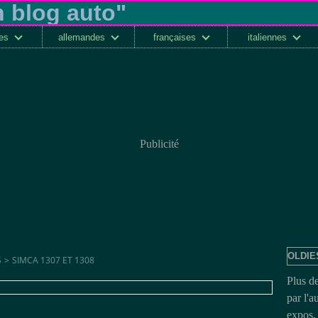
ses
allemandes
françaises
italiennes
Publicité
OLDIE
S
>
SIMCA 1307 ET 1308
Plus d
par l'a
expos, 