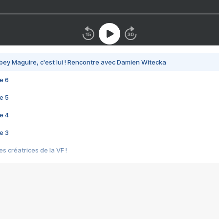
bey Maguire, c'est lui ! Rencontre avec Damien Witecka
e 6
e 5
e 4
e 3
s créatrices de la VF !
e 2
e 1
e Mektoub My Love arrive enfin ! Rencontre avec Shaïn Boumedine et Sal