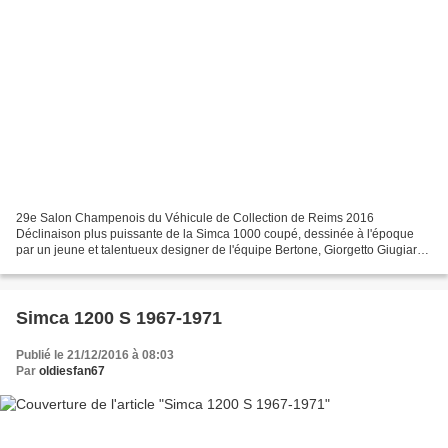
29e Salon Champenois du Véhicule de Collection de Reims 2016
Déclinaison plus puissante de la Simca 1000 coupé, dessinée à l'époque
par un jeune et talentueux designer de l'équipe Bertone, Giorgetto Giugiaro,
le coupé Simca 1200 S abattait le 0 à 100...
Simca 1200 S 1967-1971
Publié le 21/12/2016 à 08:03
Par
oldiesfan67