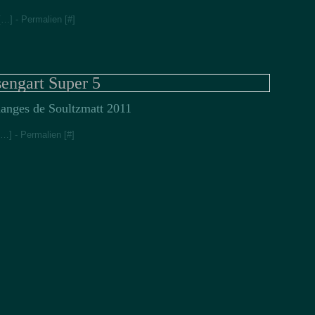
[
…
]
- Permalien [
#
]
engart Super 5
anges de Soultzmatt 2011
…
]
- Permalien [
#
]