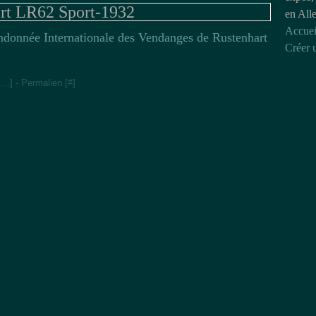
rt LR62 Sport-1932
en All
Accuei
donnée Internationale des Vendanges de Rustenhart
Créer 
[
…
]
- Permalien [
#
]