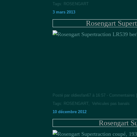
Tags:
ROSENGART
3 mars 2013
Rosengart Supert
Posté par oldiesfan67 à 16:57 -
Commentaires 
Tags:
ROSENGART
,
Vehicules pas banals
10 décembre 2012
Rosengart Su