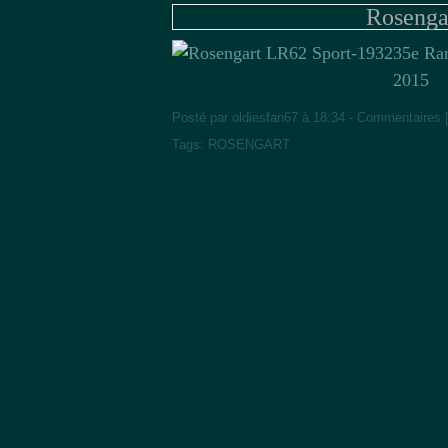
Rosenga
35e Ran
2015
Posté par oldiesfan67 à 18:34 -
Commentaires 
Tags:
ROSENGART