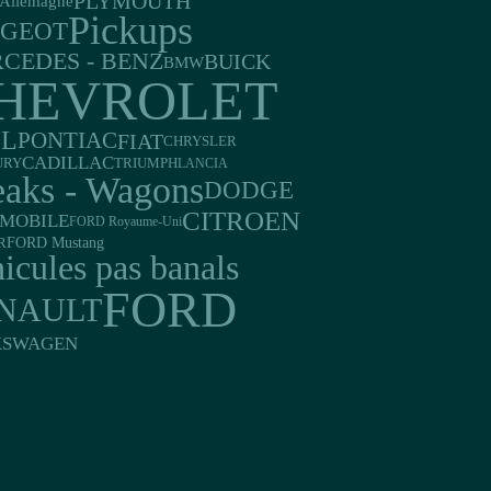
PLYMOUTH
Allemagne
Pickups
UGEOT
CEDES - BENZ
BUICK
BMW
HEVROLET
EL
PONTIAC
FIAT
CHRYSLER
CADILLAC
TRIUMPH
URY
LANCIA
eaks - Wagons
DODGE
CITROEN
MOBILE
FORD Royaume-Uni
FORD Mustang
R
icules pas banals
FORD
NAULT
KSWAGEN