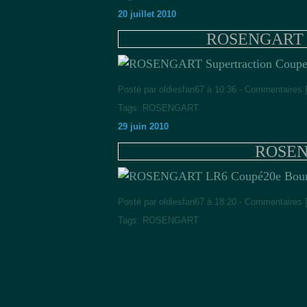
20 juillet 2010
ROSENGART Su
Posté par oldiesfan67 à 10:36 -
Commentaires 
Tags:
ROSENGART
29 juin 2010
ROSEN
20e Bour
Posté par oldiesfan67 à 18:20 -
Commentaires 
Tags:
ROSENGART