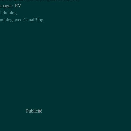
emagne. RV
l du blog
un blog avec CanalBlog
Publicité