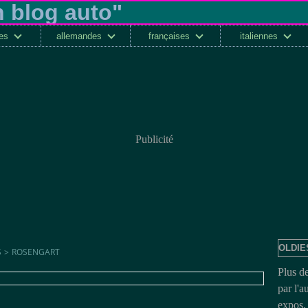
ses
allemandes
françaises
italiennes
Publicité
OLDIE
S
>
ROSENGART
Plus d
par l'a
expos, 