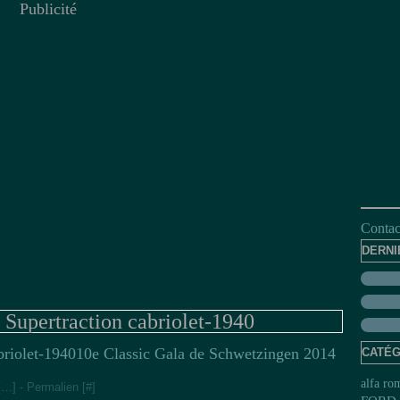
Publicité
Contact
DERNI
Supertraction cabriolet-1940
10e Classic Gala de Schwetzingen 2014
CATÉG
alfa ro
[
…
]
- Permalien [
#
]