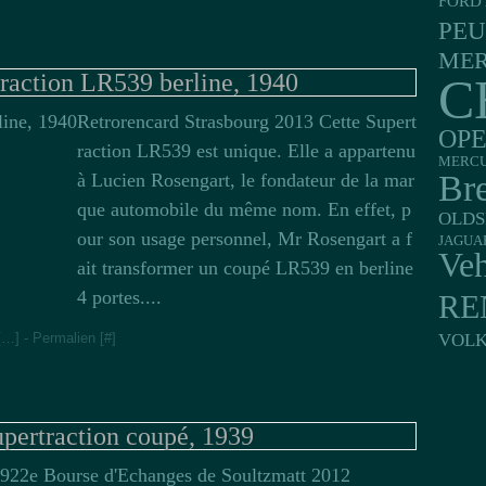
FORD 
PE
MER
raction LR539 berline, 1940
C
Retrorencard Strasbourg 2013 Cette Supert
OP
raction LR539 est unique. Elle a appartenu
MERC
Br
à Lucien Rosengart, le fondateur de la mar
que automobile du même nom. En effet, p
OLDS
our son usage personnel, Mr Rosengart a f
JAGUA
Veh
ait transformer un coupé LR539 en berline
4 portes....
RE
[
…
]
- Permalien [
#
]
VOL
pertraction coupé, 1939
22e Bourse d'Echanges de Soultzmatt 2012