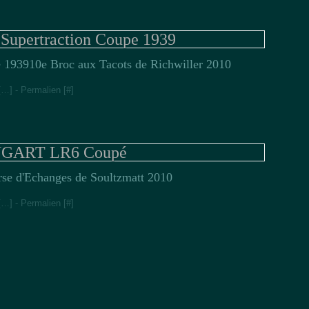
pertraction Coupe 1939
10e Broc aux Tacots de Richwiller 2010
[
…
]
- Permalien [
#
]
GART LR6 Coupé
se d'Echanges de Soultzmatt 2010
[
…
]
- Permalien [
#
]