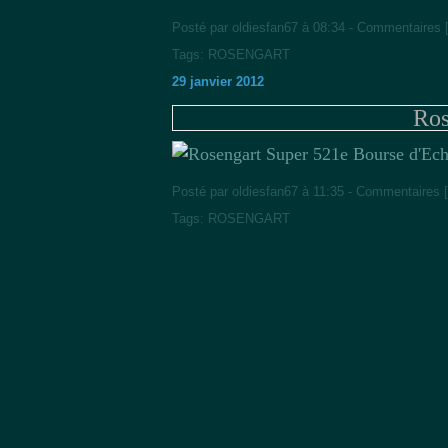
Posté par oldiesfan67 à 08:34 -
Commentaires 
Tags:
ROSENGART
29 janvier 2012
Ros
21e Bourse d'Ech
Posté par oldiesfan67 à 11:35 -
Commentaires [
Tags:
ROSENGART