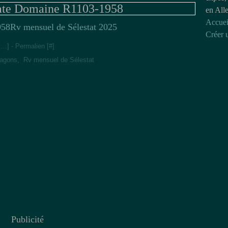
ate Domaine R1103-1958
en All
Accuei
Rv mensuel de Sélestat 2025
Créer 
[
…
]
- Permalien [
#
]
Wagons
,
Rv mensuel de Sélestat
Publicité