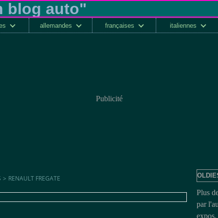
ses
allemandes
françaises
italiennes
Publicité
OLDIE
S
>
RENAULT FREGATE
Plus d
par l'a
expos, 