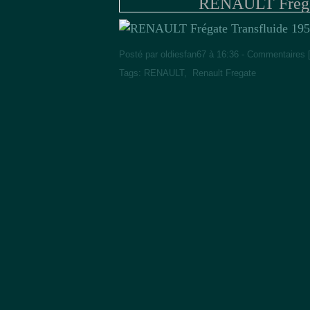
RENAULT Frégat
Posté par oldiesfan67 à 16:36 -
Commentaires 
Tags:
RENAULT
,
Renault Fregate