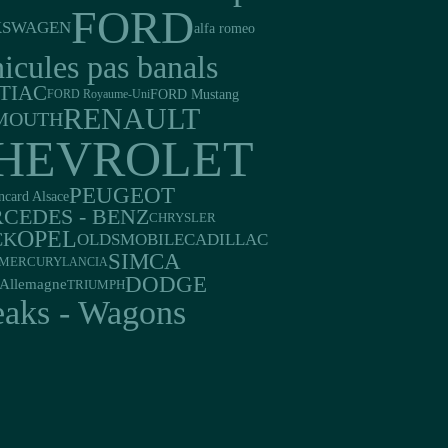
FORD
KSWAGEN
alfa romeo
icules pas banals
TIAC
FORD Mustang
FORD Royaume-Uni
RENAULT
MOUTH
HEVROLET
PEUGEOT
ncard Alsace
CEDES - BENZ
CHRYSLER
OPEL
CK
CADILLAC
OLDSMOBILE
SIMCA
MERCURY
LANCIA
DODGE
Allemagne
TRIUMPH
eaks - Wagons