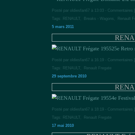
Posté par oldiesfan67 à 13:03 -
Commentaires 
Tags:
RENAULT
,
Breaks - Wagons
,
Renault F
5 mars 2011
RENAU
25e Retro
Posté par oldiesfan67 à 16:19 -
Commentaires 
Tags:
RENAULT
,
Renault Fregate
29 septembre 2010
RENAU
4e Festiva
Posté par oldiesfan67 à 18:19 -
Commentaires 
Tags:
RENAULT
,
Renault Fregate
17 mai 2010