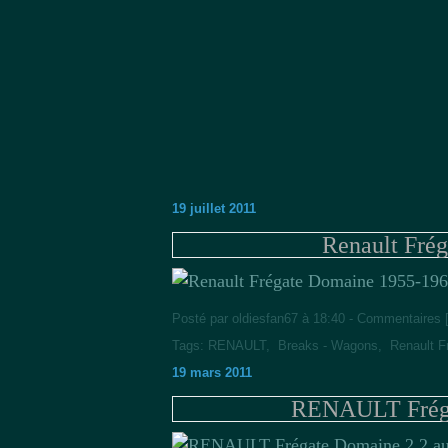
19 juillet 2011
Renault Fré
Posté par oldiesfan67 à 18:40 -
Commentaires 
Tags:
RENAULT
,
Breaks - Wagons
,
Renault F
19 mars 2011
RENAULT Fréga