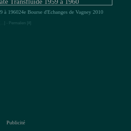
e Transfluide 1959 à 1960
24e Bourse d'Echanges de Vagney 2010
[
…
]
- Permalien [
#
]
Publicité