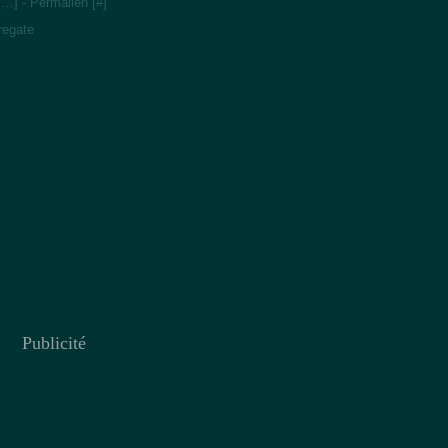
[
…
]
- Permalien [
#
]
regate
Publicité