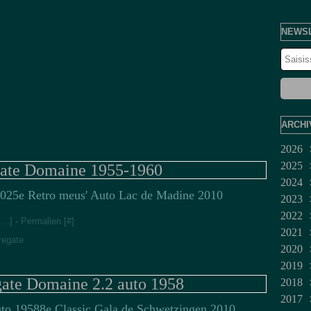
NEWS
ARCHI
2026
2025
Juil
gate Domaine 1955-1960
2024
Jui
Dé
25e Retro meus' Auto Lac de Madine 2010
2023
Ma
No
Dé
2022
Avr
Oct
No
Fév
[
…
]
- Permalien [
#
]
2021
Mar
Sep
Juil
Jan
Dé
regate
2020
Fév
Aoû
Jui
No
Mar
2019
Jan
Juil
Oct
Fév
Dé
te Domaine 2.2 auto 1958
2018
Jui
Sep
No
Dé
2017
Ma
Aoû
Oct
No
No
8e Classic Gala de Schwetzingen 2010