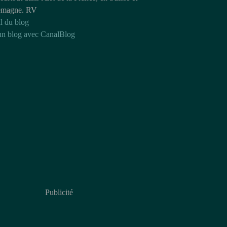
emagne. RV
l du blog
un blog avec CanalBlog
Publicité