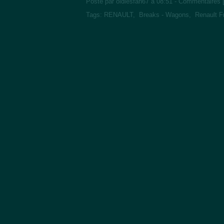
Posté par oldiesfan67 à 08:51 -
Commentaires 
Tags:
RENAULT
,
Breaks - Wagons
,
Renault F