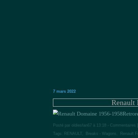
7 mars 2022
Renault
Retror
Posté par oldiesfan67 à 13:18 -
Commentaires 
Tags:
RENAULT
,
Breaks - Wagons
,
Renault F