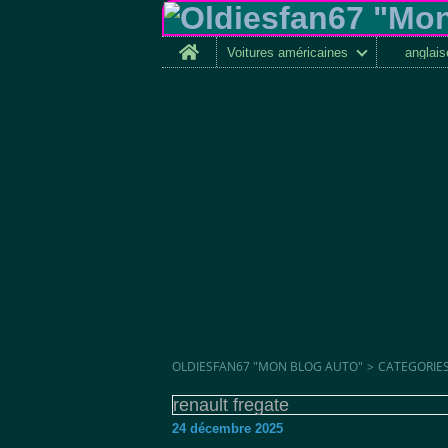
Home
Voitures américaines
anglai
OLDIESFAN67 "MON BLOG AUTO"
>
CATEGORIE
renault fregate
24 décembre 2025