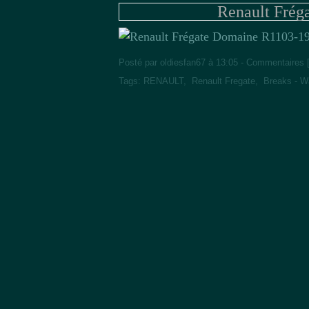
Renault Frég
Posté par oldiesfan67 à 13:05 -
Commentaires 
Tags:
RENAULT
,
Renault Fregate
,
Breaks - 