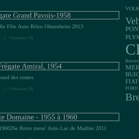
VOL
gate Grand Pavois-1958
Veh
6e Fête Auto Rétro Ohnenheim 2013
PON
PLY
[
…
]
- Permalien [
#
]
C
Retrore
Frégate Amiral, 1954
MER
BUI
sard des routes
FIAT
FORD 
[
…
]
- Permalien [
#
]
Br
te Domaine - 1955 à 1960
26e Retro meus' Auto Lac de Madine 2011