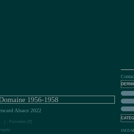
Contact
DERNI
 Domaine 1956-1958
encard Alsace 2022
CATÉG
[
…
]
- Permalien [
#
]
regate
JAGUA