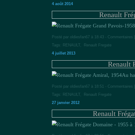
4 août 2014
Renault Fré
Posté par oldiesfan67 à 18:43 -
Commentaires 
Tags:
RENAULT
,
Renault Fregate
4 juillet 2013
Renault 
Au ha
Posté par oldiesfan67 à 18:51 -
Commentaires 
Tags:
RENAULT
,
Renault Fregate
27 janvier 2012
Renault Fréga