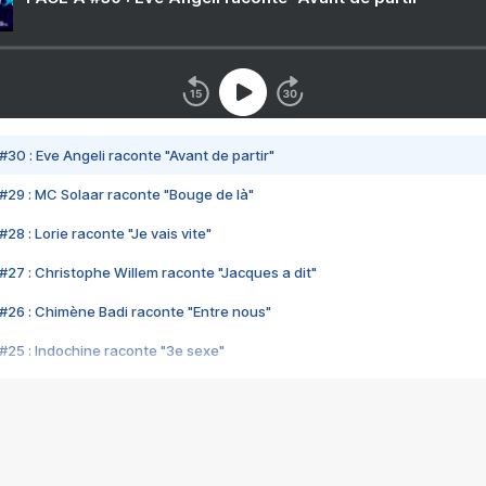
#30 : Eve Angeli raconte "Avant de partir"
#29 : MC Solaar raconte "Bouge de là"
28 : Lorie raconte "Je vais vite"
#27 : Christophe Willem raconte "Jacques a dit"
#26 : Chimène Badi raconte "Entre nous"
#25 : Indochine raconte "3e sexe"
#24 : Zaho raconte "C'est chelou"
#23 : Patrick Bruel raconte "Au café des délices"
#22 : Kyo raconte "Le chemin"