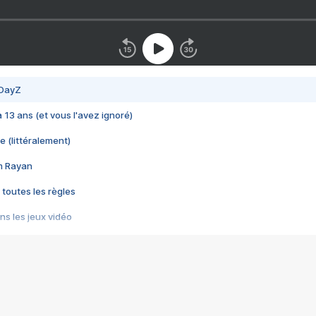
 DayZ
 a 13 ans (et vous l'avez ignoré)
e (littéralement)
im Rayan
 toutes les règles
s les jeux vidéo
us choquant de Rockstar ? - Le scandale BULLY
e plus moche de Steam
du RÊVE tourne au CAUCHEMAR