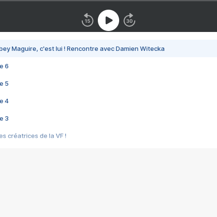
bey Maguire, c'est lui ! Rencontre avec Damien Witecka
e 6
e 5
e 4
e 3
s créatrices de la VF !
e 2
e 1
e Mektoub My Love arrive enfin ! Rencontre avec Shaïn Boumedine et Sal
i : après Toni en famille