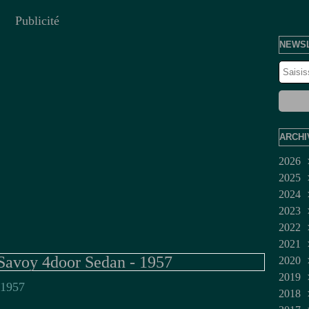
Publicité
NEWS
ARCHI
2026
2025
Juil
2024
Jui
Dé
2023
Ma
No
Dé
2022
Avr
Oct
No
Fév
2021
Mar
Sep
Juil
Jan
Dé
voy 4door Sedan - 1957
2020
Fév
Aoû
Jui
No
Mar
2019
Jan
Juil
Oct
Fév
Dé
2018
Jui
Sep
No
Dé