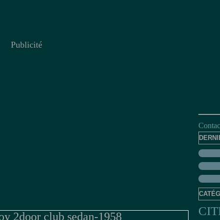
Publicité
Contact
DERNI
CATÉG
CI
oy 2door club sedan-1958