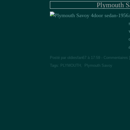
Plymouth S
Posté par oldiesfan67 à 17:59 -
Commentaires 
Tags:
PLYMOUTH
,
Plymouth Savoy