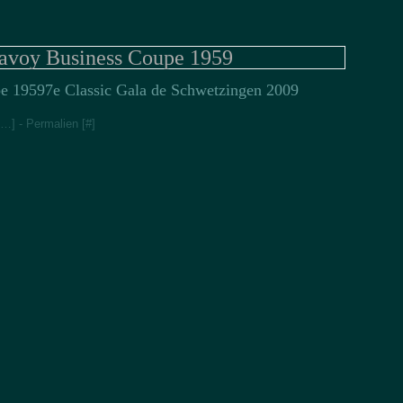
oy Business Coupe 1959
7e Classic Gala de Schwetzingen 2009
…
]
- Permalien [
#
]