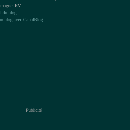
emagne. RV
l du blog
un blog avec CanalBlog
Publicité