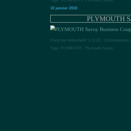
Tags:
PLYMOUTH
,
Plymouth Savoy
10 janvier 2010
PLYMOUTH Sav
Posté par oldiesfan67 à 11:01 -
Commentaires [
Tags:
PLYMOUTH
,
Plymouth Savoy