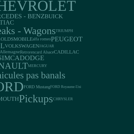
HEVROLET
CEDES - BENZ
BUICK
TIAC
eaks - Wagons
TRIUMPH
PEUGEOT
OLDSMOBILE
alfa romeo
A
EL
VOLKSWAGEN
JAGUAR
CADILLAC
Allemagne
Retrorencard Alsace
DODGE
SIMCA
NAULT
MERCURY
icules pas banals
ORD
FORD Mustang
FORD Royaume-Uni
Pickups
MOUTH
CHRYSLER