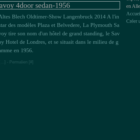
avoy 4door sedan-1956
en All
Accuei
Altes Blech Oldtimer-Show Langenbruck 2014 A l'in
Créer 
star des modèles Plaza et Belvedere, La Plymouth Sa
voy tire son nom d'un hôtel de grand standing, le Sav
oy Hotel de Londres, et se situait dans le milieu de g
amme en 1956.
[
…
]
- Permalien [
#
]