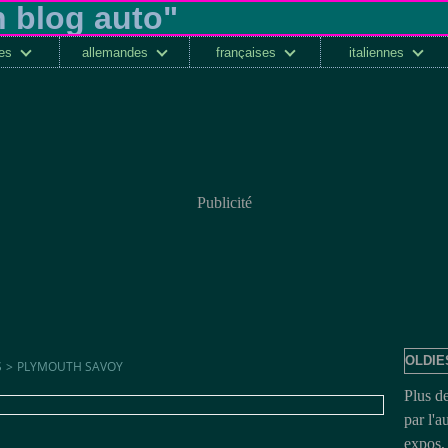
ses
allemandes
françaises
italiennes
Publicité
OLDIE
S
>
PLYMOUTH SAVOY
Plus d
par l'a
expos, 