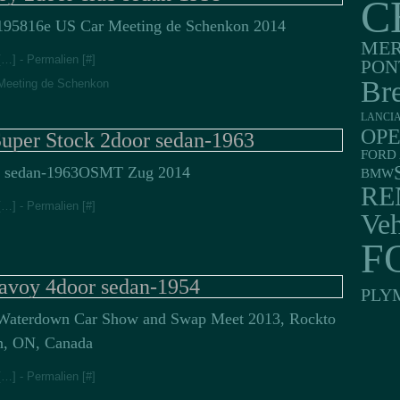
C
16e US Car Meeting de Schenkon 2014
MER
[
…
]
- Permalien [
#
]
PON
Br
Meeting de Schenkon
LANCI
OP
uper Stock 2door sedan-1963
FORD 
OSMT Zug 2014
BMW
RE
[
…
]
- Permalien [
#
]
Veh
F
avoy 4door sedan-1954
PLY
Waterdown Car Show and Swap Meet 2013, Rockto
n, ON, Canada
[
…
]
- Permalien [
#
]