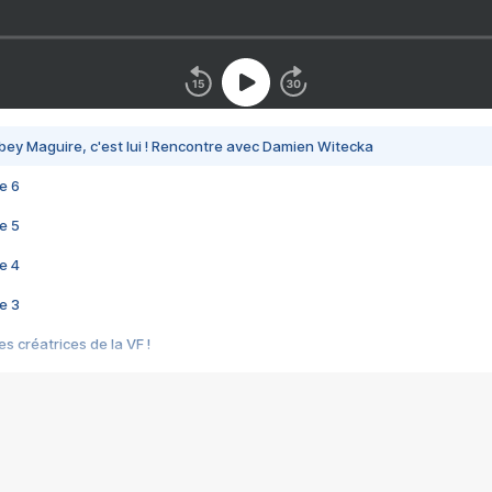
bey Maguire, c'est lui ! Rencontre avec Damien Witecka
e 6
e 5
e 4
e 3
s créatrices de la VF !
e 2
e 1
e Mektoub My Love arrive enfin ! Rencontre avec Shaïn Boumedine et Sal