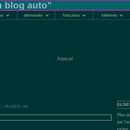
ses
allemandes
françaises
italiennes
Publicité
OLDIE
S
>
PEUGEOT 104
Plus d
par l'a
expos, 