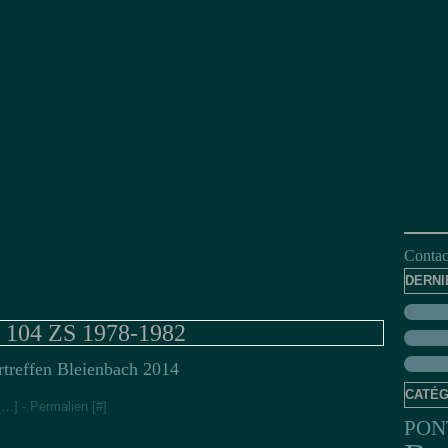
Contact
DERNI
 104 ZS 1978-1982
rtreffen Bleienbach 2014
CATÉG
[
…
]
- Permalien [
#
]
PON