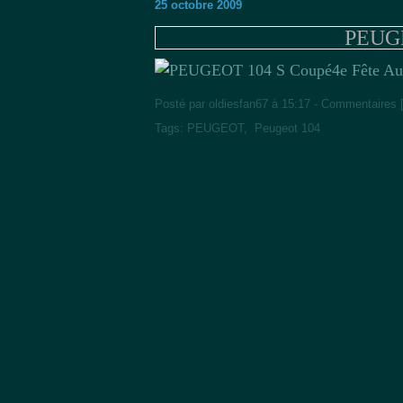
25 octobre 2009
PEUGE
4e Fête A
Posté par oldiesfan67 à 15:17 -
Commentaires 
Tags:
PEUGEOT
,
Peugeot 104