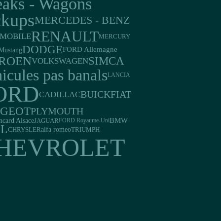
eaks - Wagons
ckups
MERCEDES - BENZ
RENAULT
MOBILE
MERCURY
DODGE
FORD Allemagne
Mustang
TROEN
SIMCA
VOLKSWAGEN
icules pas banals
LANCIA
ORD
BUICK
FIAT
CADILLAC
UGEOT
PLYMOUTH
ncard Alsace
BMW
JAGUAR
FORD Royaume-Uni
EL
alfa romeo
TRIUMPH
CHRYSLER
HEVROLET