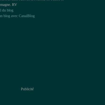
emagne. RV
l du blog
un blog avec CanalBlog
Publicité