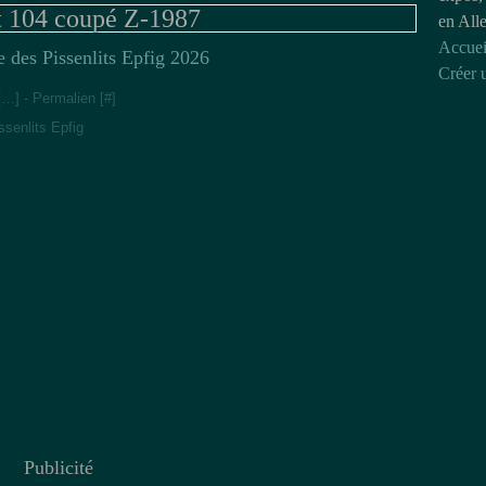
 104 coupé Z-1987
en All
Accuei
 des Pissenlits Epfig 2026
Créer 
[
…
]
- Permalien [
#
]
senlits Epfig
Publicité