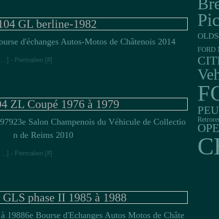
Br
Pi
104 GL berline-1982
OLDS
ourse d'échanges Autos-Motos de Châtenois 2014
FORD 
CI
[
…
]
- Permalien [
#
]
Veh
F
 ZL Coupé 1976 à 1979
PE
Retrore
23e Salon Champenois du Véhicule de Collectio
OP
n de Reims 2010
C
[
…
]
- Permalien [
#
]
LS phase II 1985 à 1988
6e Bourse d'Echanges Autos Motos de Châte