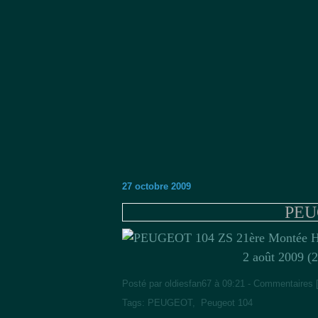
27 octobre 2009
PEU
1ère Montée H
2 août 2009 (2
Posté par oldiesfan67 à 09:21 -
Commentaires 
Tags:
PEUGEOT
,
Peugeot 104