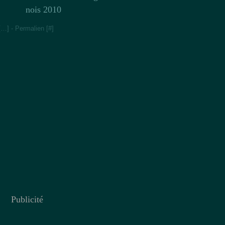
nois 2010
[
…
]
- Permalien [
#
]
Publicité