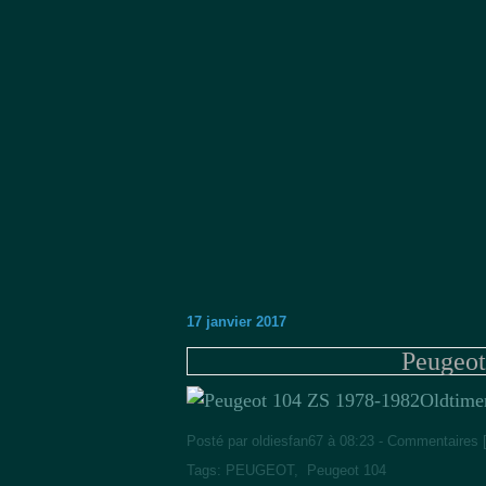
17 janvier 2017
Peugeot
Oldtime
Posté par oldiesfan67 à 08:23 -
Commentaires 
Tags:
PEUGEOT
,
Peugeot 104