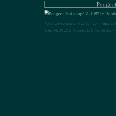
Peugeot
2e Ronde
Posté par oldiesfan67 à 13:05 -
Commentaires 
Tags:
PEUGEOT
,
Peugeot 104
,
Ronde des Pis