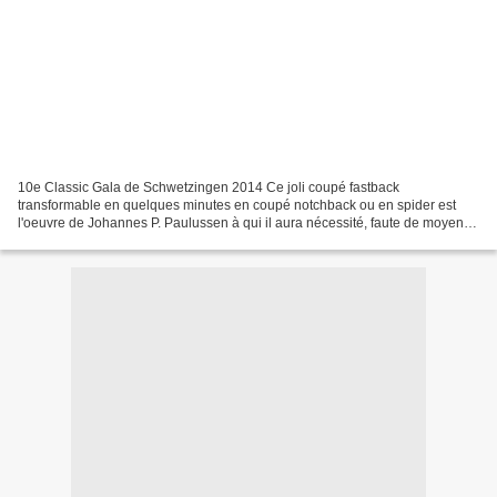
10e Classic Gala de Schwetzingen 2014 Ce joli coupé fastback
transformable en quelques minutes en coupé notchback ou en spider est
l'oeuvre de Johannes P. Paulussen à qui il aura nécessité, faute de moyens
financiers, 46 ans pour le finaliser. Sa conception...