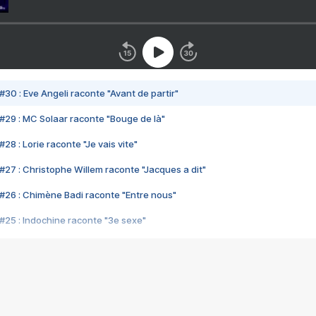
#30 : Eve Angeli raconte "Avant de partir"
#29 : MC Solaar raconte "Bouge de là"
28 : Lorie raconte "Je vais vite"
#27 : Christophe Willem raconte "Jacques a dit"
#26 : Chimène Badi raconte "Entre nous"
#25 : Indochine raconte "3e sexe"
#24 : Zaho raconte "C'est chelou"
#23 : Patrick Bruel raconte "Au café des délices"
#22 : Kyo raconte "Le chemin"