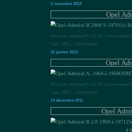
2 novembre 2015
Opel Adm
11e B
Posté par oldiesfan67 à 13:31 -
Commentaires 
Tags:
OPEL
,
Opel Admiral
22 janvier 2013
Opel Adm
OSMT
Posté par oldiesfan67 à 13:38 -
Commentaires 
Tags:
OPEL
,
Opel Admiral
14 décembre 2011
Opel Admi
25
à 