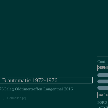
Contact
DERNI
 B automatic 1972-1976
Calag Oldtimertreffen Langenthal 2016
CATÉG
[
…
]
- Permalien [
#
]
FORD 