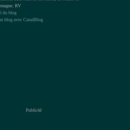
emagne. RV
l du blog
un blog avec CanalBlog
Publicité