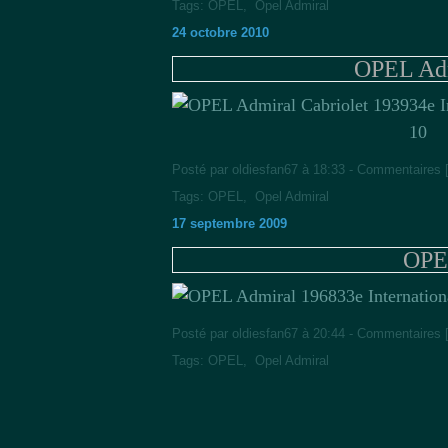
Tags:
OPEL
,
Opel Admiral
24 octobre 2010
OPEL Adm
34e I
10
Posté par oldiesfan67 à 18:33 -
Commentaires 
Tags:
OPEL
,
Opel Admiral
17 septembre 2009
OPE
33e Internatio
Posté par oldiesfan67 à 20:44 -
Commentaires 
Tags:
OPEL
,
Opel Admiral