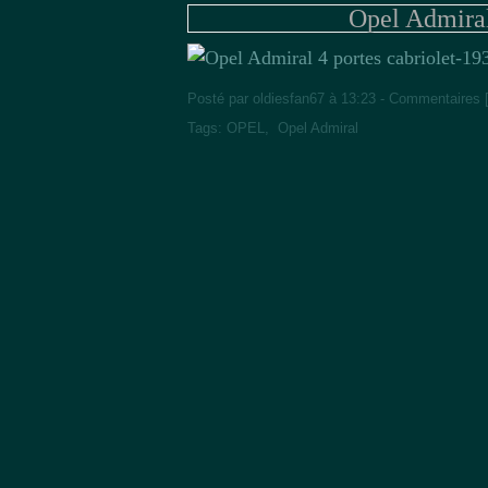
Opel Admiral
Posté par oldiesfan67 à 13:23 -
Commentaires 
Tags:
OPEL
,
Opel Admiral