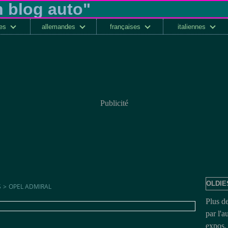
ses
allemandes
françaises
italiennes
Publicité
OLDIE
S
>
OPEL ADMIRAL
Plus d
par l'a
expos, 