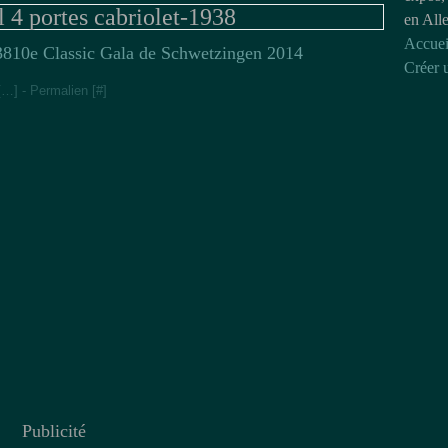
 4 portes cabriolet-1938
en All
Accuei
10e Classic Gala de Schwetzingen 2014
Créer 
[
…
]
- Permalien [
#
]
Publicité