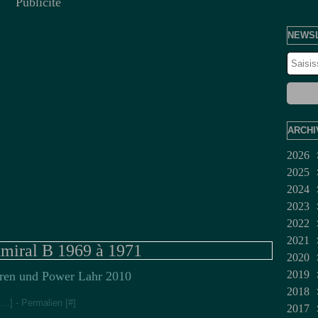
Publicité
NEWS
ARCHI
2026
2025
Juil
2024
Jui
Dé
2023
Ma
No
Dé
2022
Avr
Oct
No
Fév
2021
Mar
Sep
Juil
Jan
Dé
iral B 1969 à 1971
2020
Fév
Aoû
Jui
No
Mar
2019
Jan
Juil
Oct
Fév
Dé
ren und Power Lahr 2010
2018
Jui
Sep
No
Dé
[
…
]
- Permalien [
#
]
2017
Ma
Aoû
Oct
No
No