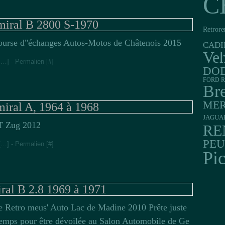
C
iral B 2800 S-1970
Retrore
ourse d"échanges Autos-Motos de Châtenois 2015
CADI
Veh
[
…
]
- Permalien [
#
]
DO
FORD R
Br
MER
iral A, 1964 à 1968
JAGUA
 Zug 2012
RE
PE
[
…
]
- Permalien [
#
]
Pi
ral B 2.8 1969 à 1971
e Retro meus' Auto Lac de Madine 2010 Prête juste
temps pour être dévoilée au Salon Automobile de Ge