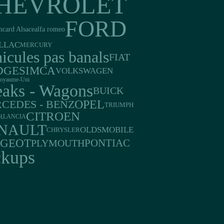
HEVROLET
FORD
ncard Alsace
alfa romeo
LLAC
MERCURY
icules pas banals
FIAT
DGE
SIMCA
VOLKSWAGEN
oyaume-Uni
eaks - Wagons
BUICK
OPEL
CEDES - BENZ
TRIUMPH
CITROEN
R
LANCIA
NAULT
OLDSMOBILE
CHRYSLER
UGEOT
PONTIAC
PLYMOUTH
ckups