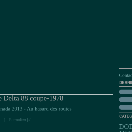
Contact
DERNI
e Delta 88 coupe-1978
nada 2013 - Au hasard des routes
CATÉG
[
…
]
- Permalien [
#
]
DO