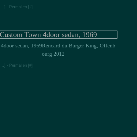
[
…
]
- Permalien [
#
]
Jan
Fév
 Custom Town 4door sedan, 1969
Rencard du Burger King, Offenb
ourg 2012
[
…
]
- Permalien [
#
]