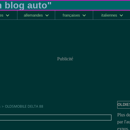
ses
allemandes
françaises
italiennes
Publicité
OLDIE
S
>
OLDSMOBILE DELTA 88
Plus d
par l'a
expos, 