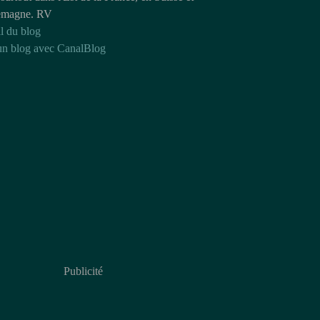
emagne. RV
l du blog
un blog avec CanalBlog
Publicité