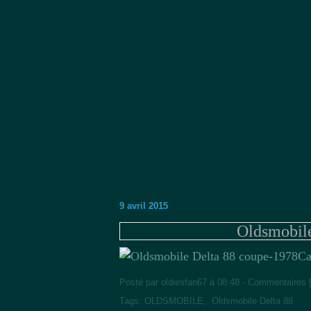
9 avril 2015
Oldsmobil
Ca
Posté par oldiesfan67 à 08:48 -
Commentaires 
Tags:
OLDSMOBILE
,
Oldsmobile Delta 88