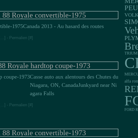
MER
PE
 88 Royale convertible-1975
VOL
SIM
Canada 2013 - Au hasard des routes
Veh
PLY
[
…
]
- Permalien [
#
]
Br
TRIUM
C
88 Royale hardtop coupe-1973
MERC
Casse auto aux alentours des Chutes du
alfa ro
Niagara, ON, CanadaJunkyard near Ni
RE
agara Falls
F
[
…
]
- Permalien [
#
]
FORD R
 88 Royale convertible-1973