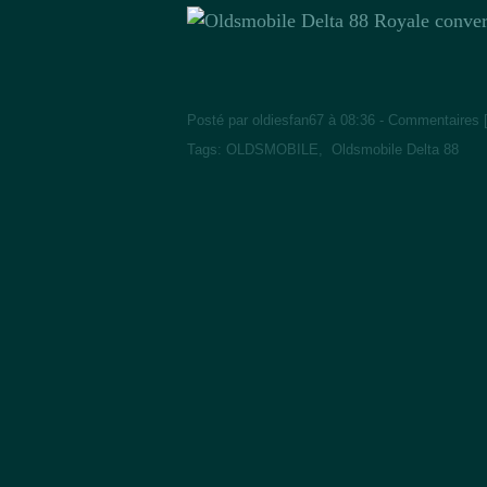
Posté par oldiesfan67 à 08:36 -
Commentaires 
Tags:
OLDSMOBILE
,
Oldsmobile Delta 88