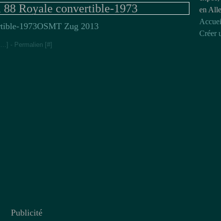
 88 Royale convertible-1973
en All
Accuei
OSMT Zug 2013
Créer 
…
]
- Permalien [
#
]
Publicité