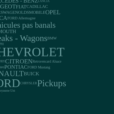
CEDES - BENZ
LANCIA
UGEOT
FIAT
CADILLAC
OPEL
KSWAGEN
OLDSMOBILE
CA
FORD Allemagne
icules pas banals
MOUTH
eaks - Wagons
BMW
PH
HEVROLET
CITROEN
Retrorencard Alsace
URY
PONTIAC
FORD Mustang
meo
NAULT
BUICK
ORD
Pickups
CHRYSLER
oyaume-Uni