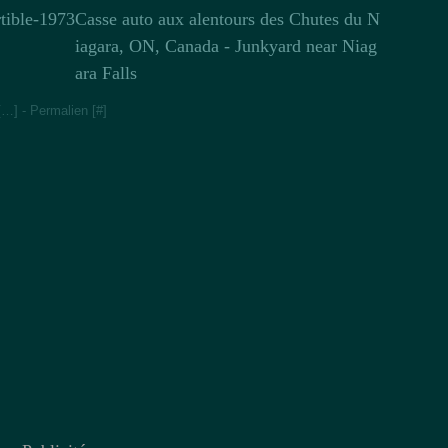
Casse auto aux alentours des Chutes du N
iagara, ON, Canada - Junkyard near Niag
ara Falls
[
…
]
- Permalien [
#
]