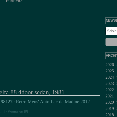
Publicité
NEWS
ARCHI
2026
2025
Juil
2024
Jui
Dé
2023
Ma
No
Dé
2022
Avr
Oct
No
Fév
lta 88 4door sedan, 1981
2021
Mar
Sep
Juil
Jan
Dé
27e Retro Meus' Auto Lac de Madine 2012
2020
Fév
Aoû
Jui
No
Mar
2019
Jan
Juil
Oct
Fév
Dé
[
…
]
- Permalien [
#
]
2018
Jui
Sep
No
Dé