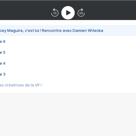
bey Maguire, c'est lui ! Rencontre avec Damien Witecka
e 6
e 5
e 4
e 3
s créatrices de la VF !
e 2
e 1
e Mektoub My Love arrive enfin ! Rencontre avec Shaïn Boumedine et Sal
i : après Toni en famille