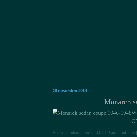
29 novembre 2014
Monarch s
Wa
ON
Posté par oldiesfan67 à 08:38 -
Commentaires 