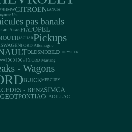
CITROEN
BMW
PH
LANCIA
oyaume-Uni
icules pas banals
OPEL
FIAT
ncard Alsace
Pickups
MOUTH
JAGUAR
KSWAGEN
FORD Allemagne
NAULT
OLDSMOBILE
CHRYSLER
DODGE
FORD Mustang
meo
eaks - Wagons
ORD
BUICK
MERCURY
SIMCA
CEDES - BENZ
UGEOT
PONTIAC
CADILLAC