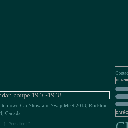
Contact
DERNI
edan coupe 1946-1948
terdown Car Show and Swap Meet 2013, Rockton,
, Canada
CATÉG
C
[
…
]
- Permalien [
#
]