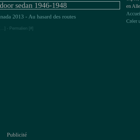
door sedan 1946-1948
en All
Accuei
nada 2013 - Au hasard des routes
Créer 
[
…
]
- Permalien [
#
]
Publicité