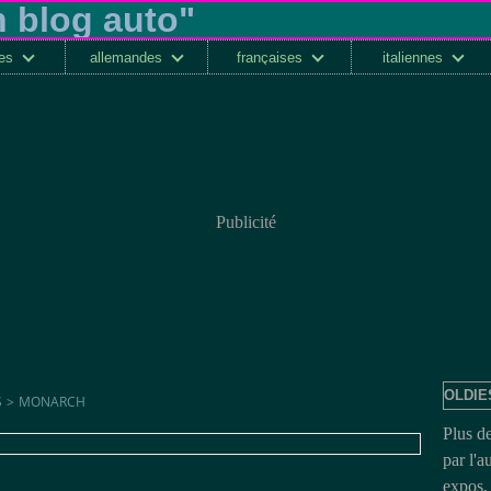
ses
allemandes
françaises
italiennes
Publicité
OLDIE
S
>
MONARCH
Plus d
par l'a
expos, 