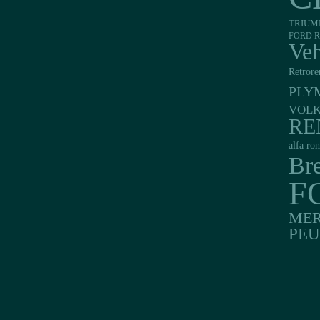
TRIUM
FORD R
Veh
Retrore
PLY
VOL
RE
alfa ro
Br
F
MER
PE