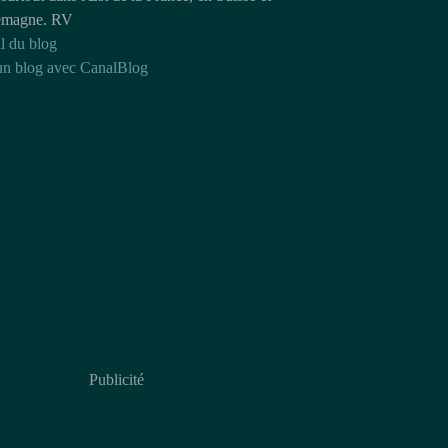
emagne. RV
l du blog
un blog avec CanalBlog
Publicité