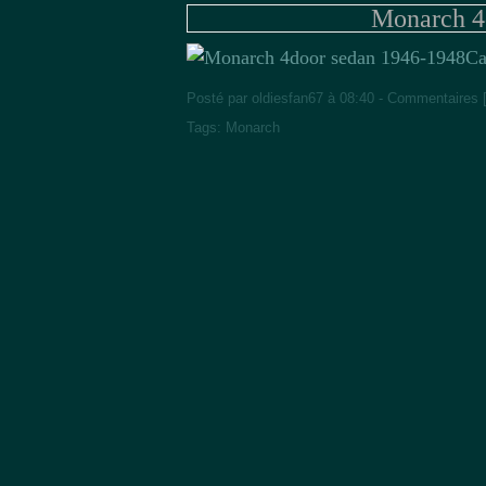
Monarch 4
Ca
Posté par oldiesfan67 à 08:40 -
Commentaires 
Tags:
Monarch