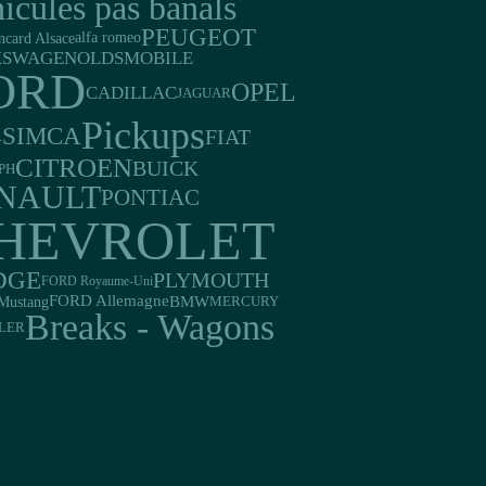
icules pas banals
PEUGEOT
ncard Alsace
alfa romeo
KSWAGEN
OLDSMOBILE
ORD
OPEL
CADILLAC
JAGUAR
Pickups
SIMCA
FIAT
A
CITROEN
BUICK
PH
NAULT
PONTIAC
HEVROLET
DGE
PLYMOUTH
FORD Royaume-Uni
FORD Allemagne
Mustang
BMW
MERCURY
Breaks - Wagons
LER