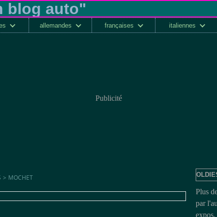
ses
allemandes
françaises
italiennes
Publicité
OLDIE
S
>
MOCHET
Plus d
par l'a
expos, 