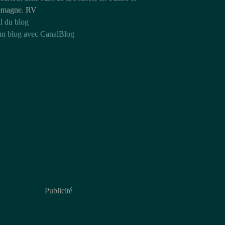
emagne. RV
l du blog
un blog avec CanalBlog
Publicité