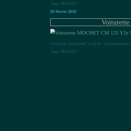
Tags:
MOCHET
26 février 2010
Voituret
2e 
Posté par oldiesfan67 à 19:40 -
Commentaires 
Tags:
MOCHET