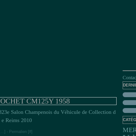
Contact
DERNI
 MOCHET CM125Y 1958
23e Salon Champenois du Véhicule de Collection d
e Reims 2010
CATÉG
MER
[
…
]
- Permalien [
#
]