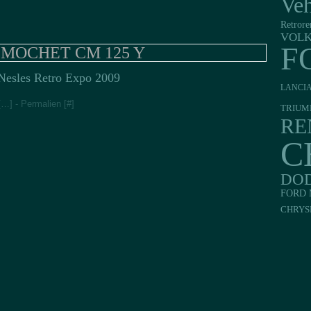
Veh
Retrore
VOL
F
te MOCHET CM 125 Y
Nesles Retro Expo 2009
LANCI
[
…
]
- Permalien [
#
]
TRIUM
RE
C
DO
FORD 
CHRYS