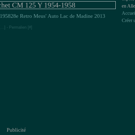
chet CM 125 Y 1954-1958
en All
Accuei
28e Retro Meus' Auto Lac de Madine 2013
Créer 
[
…
]
- Permalien [
#
]
Publicité