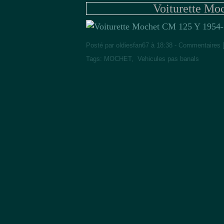
Voiturette Mo
Posté par oldiesfan67 à 18:38 -
Commentaires 
Tags:
MOCHET
,
Vehicules pas banals