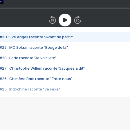
#30 : Eve Angeli raconte "Avant de partir"
#29 : MC Solaar raconte "Bouge de là"
28 : Lorie raconte "Je vais vite"
#27 : Christophe Willem raconte "Jacques a dit"
#26 : Chimène Badi raconte "Entre nous"
#25 : Indochine raconte "3e sexe"
#24 : Zaho raconte "C'est chelou"
#23 : Patrick Bruel raconte "Au café des délices"
#22 : Kyo raconte "Le chemin"