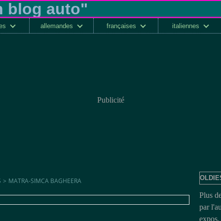
ses
allemandes
françaises
italiennes
Publicité
OLDIE
S
>
MATRA-SIMCA BAGHEERA
Plus d
par l'a
expos, 