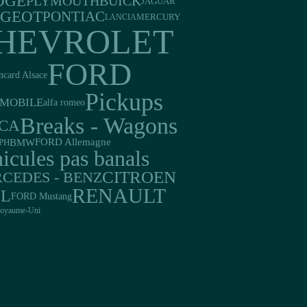
DGE
PLYMOUTH
BUICK
JAGUAR
UGEOT
PONTIAC
LANCIA
MERCURY
HEVROLET
FORD
ncard Alsace
Pickups
MOBILE
alfa romeo
Breaks - Wagons
CA
FORD Allemagne
BMW
PH
icules pas banals
CITROEN
CEDES - BENZ
RENAULT
EL
FORD Mustang
oyaume-Uni