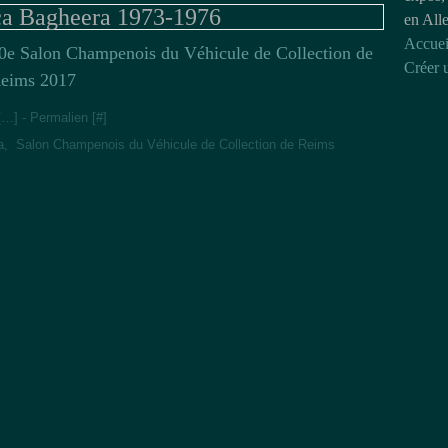
a Bagheera 1973-1976
en All
Accuei
0e Salon Champenois du Véhicule de Collection de
Créer 
eims 2017
[
…
]
- Permalien [
#
]
a
,
Salon Champenois du Véhicule de Collection de Reims