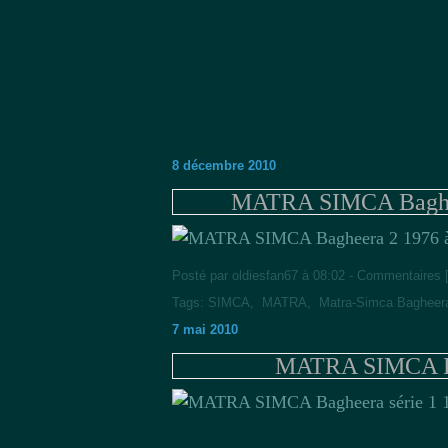
8 décembre 2010
MATRA SIMCA Bagheer
Posté par oldiesfan67 à 08:02 -
Commentaires 
Tags:
SIMCA
,
MATRA
,
Matra-Simca Bagheer
7 mai 2010
MATRA SIMCA Bag