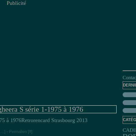
Publicité
Contact
DERNI
heera S série 1-1975 à 1976
Retrorencard Strasbourg 2013
CATÉG
CADI
[
…
]
- Permalien [
#
]