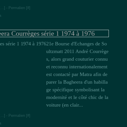
[
…
]
- Permalien [
#
]
a
 Courrèges série 1 1974 à 1976
21e Bourse d'Echanges de So
ultzmatt 2011 André Courrège
s, alors grand couturier connu
et reconnu internationalement
est contacté par Matra afin de
parer la Bagheera d'un habilla
ge spécifique symbolisant la
modernité et le côté chic de la
voiture (en clair...
[
…
]
- Permalien [
#
]
a