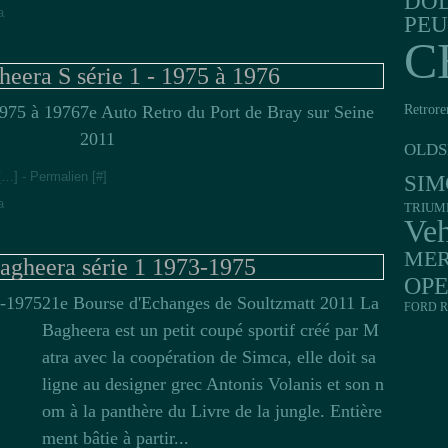
DO
a
PE
C
eera S série 1 - 1975 à 1976
Retrore
7e Auto Retro du Port de Bray sur Seine
2011
OLDS
[
…
]
- Permalien [
#
]
SIM
a
TRIUM
Veh
MER
agheera série 1 1973-1975
OP
21e Bourse d'Echanges de Soultzmatt 2011 La
FORD R
Bagheera est un petit coupé sportif créé par M
atra avec la coopération de Simca, elle doit sa
ligne au designer grec Antonis Volanis et son n
om à la panthère du Livre de la jungle. Entière
ment bâtie à partir...