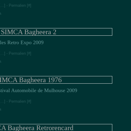
[
…
]
- Permalien [
#
]
a
SIMCA Bagheera 2
les Retro Expo 2009
[
…
]
- Permalien [
#
]
a
MCA Bagheera 1976
stival Automobile de Mulhouse 2009
[
…
]
- Permalien [
#
]
a
 Bagheera Retrorencard