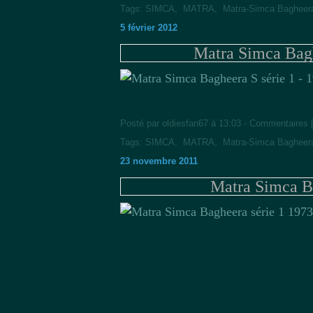
Tags:
SIMCA
,
MATRA
,
Matra-Simca Bagheer
5 février 2012
Matra Simca Bagh
Posté par oldiesfan67 à 13:03 -
Commentaires 
Tags:
SIMCA
,
MATRA
,
Matra-Simca Bagheer
23 novembre 2011
Matra Simca B