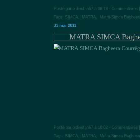
Posté par oldiesfan67 à 08:18 -
Commentaires 
Tags:
SIMCA
,
MATRA
,
Matra-Simca Bagheer
31 mai 2011
MATRA SIMCA Bagheera
Posté par oldiesfan67 à 18:02 -
Commentaires 
Tags:
SIMCA
,
MATRA
,
Matra-Simca Bagheer