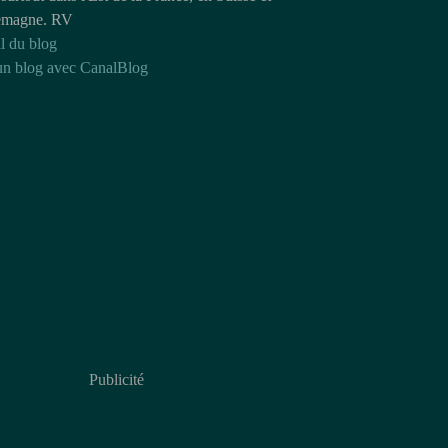
emagne. RV
l du blog
un blog avec CanalBlog
Publicité