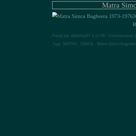
Matra Simc
3
R
Posté par oldiesfan67 à 13:08 -
Commentaires 
Tags:
MATRA
,
SIMCA
,
Matra-Simca Bagheer