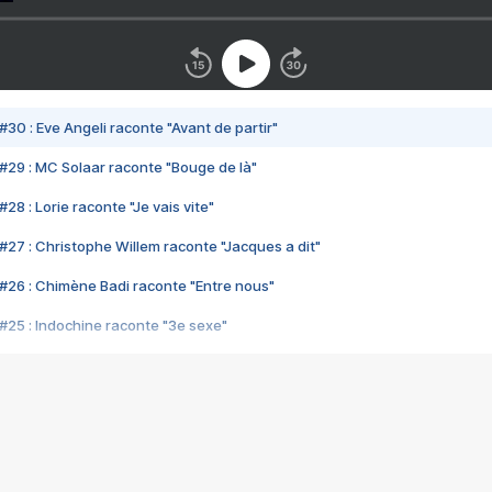
#30 : Eve Angeli raconte "Avant de partir"
#29 : MC Solaar raconte "Bouge de là"
28 : Lorie raconte "Je vais vite"
#27 : Christophe Willem raconte "Jacques a dit"
#26 : Chimène Badi raconte "Entre nous"
#25 : Indochine raconte "3e sexe"
#24 : Zaho raconte "C'est chelou"
#23 : Patrick Bruel raconte "Au café des délices"
#22 : Kyo raconte "Le chemin"
#21 : Nolwenn Leroy raconte "Cassé"