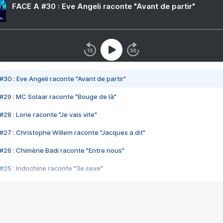
FACE A #30 : Eve Angeli raconte "Avant de partir"
#30 : Eve Angeli raconte "Avant de partir"
#29 : MC Solaar raconte "Bouge de là"
28 : Lorie raconte "Je vais vite"
#27 : Christophe Willem raconte "Jacques a dit"
#26 : Chimène Badi raconte "Entre nous"
#25 : Indochine raconte "3e sexe"
#24 : Zaho raconte "C'est chelou"
#23 : Patrick Bruel raconte "Au café des délices"
#22 : Kyo raconte "Le chemin"