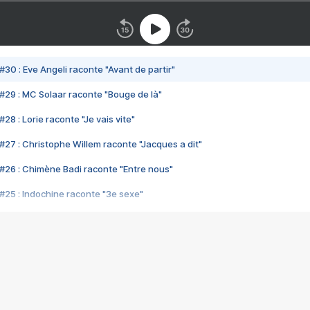
#30 : Eve Angeli raconte "Avant de partir"
#29 : MC Solaar raconte "Bouge de là"
28 : Lorie raconte "Je vais vite"
#27 : Christophe Willem raconte "Jacques a dit"
#26 : Chimène Badi raconte "Entre nous"
#25 : Indochine raconte "3e sexe"
#24 : Zaho raconte "C'est chelou"
#23 : Patrick Bruel raconte "Au café des délices"
#22 : Kyo raconte "Le chemin"
#21 : Nolwenn Leroy raconte "Cassé"